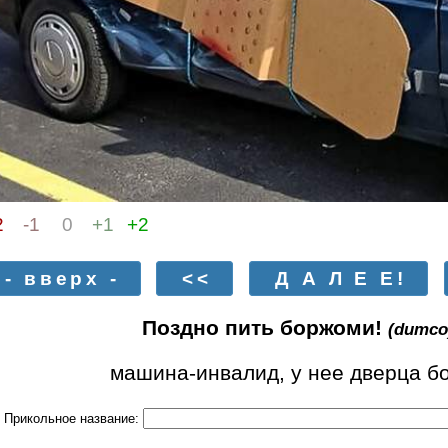
2
-1
0
+1
+2
- вверх -
<<
Д А Л Е Е!
Поздно пить боржоми!
(dumco
машина-инвалид, у нее дверца б
Прикольное название: