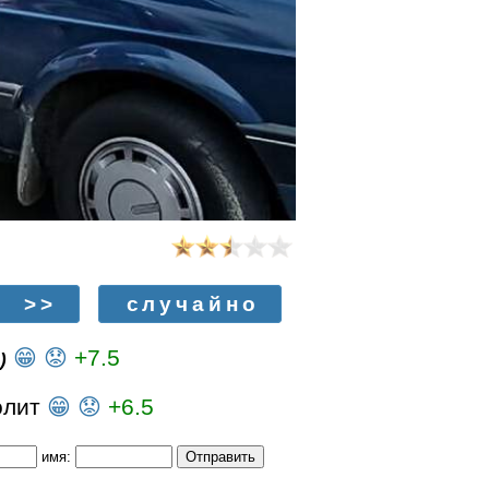
>>
случайно
😁
😟
+7.5
)
олит
😁
😟
+6.5
имя: