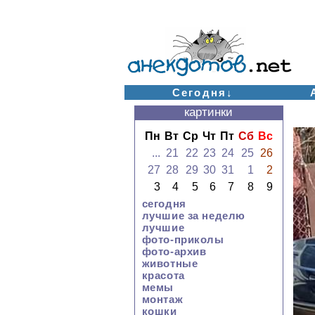
Сегодня↓
картинки
Пн
Вт
Ср
Чт
Пт
Сб
Вс
...
21
22
23
24
25
26
27
28
29
30
31
1
2
3
4
5
6
7
8
9
сегодня
лучшие за неделю
лучшие
фото-приколы
фото-архив
животные
красота
мемы
монтаж
кошки