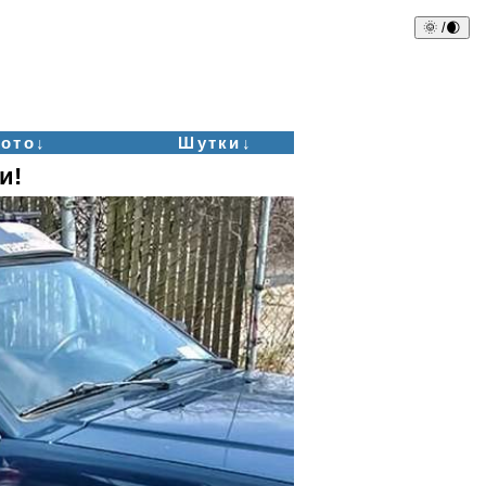
🌞 /🌒
ото↓
Шутки↓
и!