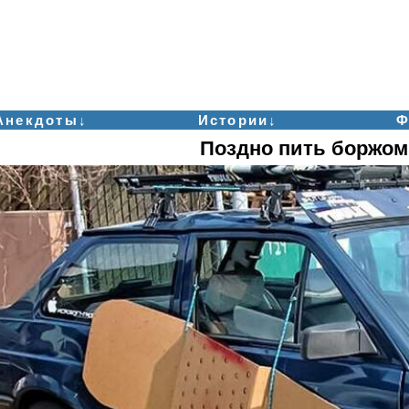
Анекдоты↓
Истории↓
Ф
Поздно пить боржом