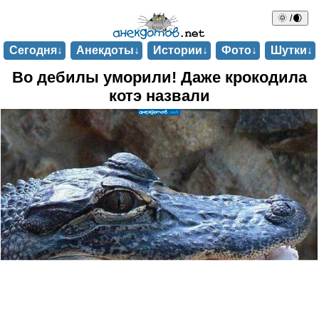
🌞 /🌒
Сегодня↓
Анекдоты↓
Истории↓
Фото↓
Шутки↓
Во дебилы уморили! Даже крокодила
котэ назвали