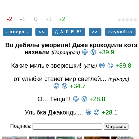
-2
-1
0
+1
+2
- вверх -
<<
Д А Л Е Е!
>>
случайно
Во дебилы уморили! Даже крокодила котэ
назвали
😁
😟
+39.9
(Парафраз)
Какие милые зверюшки!
😁
😟
+39.8
(ИПБ)
от улыбки станет мир светлей...
(nyu-nyu)
😁
😟
+34.7
О... Теща!!!
😁
😟
+28.8
Улыбка Джаконды...
😁
😟
+28.1
Подпись: