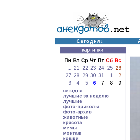
Сегодня↓
картинки
Пн
Вт
Ср
Чт
Пт
Сб
Вс
...
21
22
23
24
25
26
27
28
29
30
31
1
2
3
4
5
6
7
8
9
сегодня
лучшие за неделю
лучшие
фото-приколы
фото-архив
животные
красота
мемы
монтаж
кошки