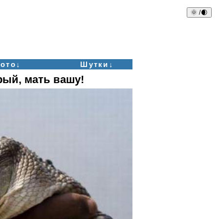
🌞 /🌒
ото↓
Шутки↓
рый, мать вашу!