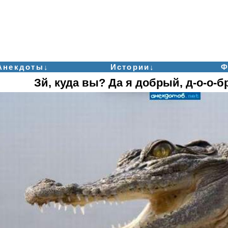
Анекдоты↓
Истории↓
Ф
Зй, куда вы? Да я добрый, д-о-о-б