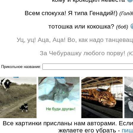
Всем спокуха! Я типа Генадий!)
(Голд
тотошка или кокошка?
(боб)
Уц, уц! Аца, Аца! Во, как надо танцева
За Чебурашку любого порву!
(Ю
Прикольное название:
Все картинки присланы нам авторами. Если
желаете его убрать -
пиш