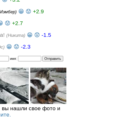
😁
😟
+2.9
Мэмбер)
😁
😟
+2.7
ца!
😁
😟
-1.5
(Никита)
😁
😟
-2.3
с)
имя:
 вы нашли свое фото и
ите.