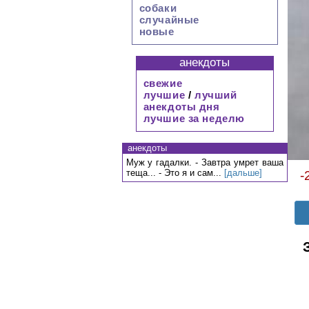
собаки
случайные
новые
анекдоты
свежие
лучшие
/
лучший
анекдоты дня
лучшие за неделю
анекдоты
Муж у гадалки. - Завтра умрет ваша
теща... - Это я и сам...
[дальше]
-
З