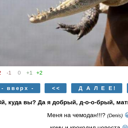
2
-1
0
+1
+2
- вверх -
<<
Д А Л Е Е!
й, куда вы? Да я добрый, д-о-о-брый, ма
Меня на чемодан!!!?

(Denis)
кому и крокодил невеста
