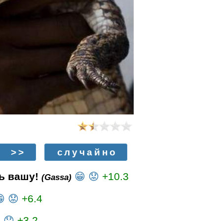
>>
случайно
ть вашу!
😁
😟
+10.3
(Gassa)

😟
+6.4

😟
+3.2