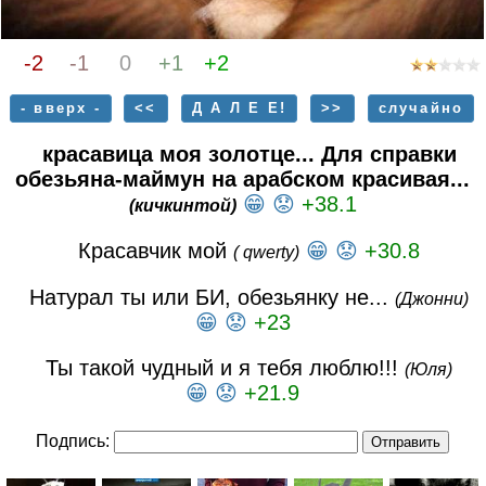
-2
-1
0
+1
+2
- вверх -
<<
Д А Л Е Е!
>>
случайно
красавица моя золотце... Для справки
обезьяна-маймун на арабском красивая...
😁
😟
+38.1
(кичкинтой)
Красавчик мой
😁
😟
+30.8
( qwerty)
Натурал ты или БИ, обезьянку не...
(Джонни)
😁
😟
+23
Ты такой чудный и я тебя люблю!!!
(Юля)
😁
😟
+21.9
Подпись: