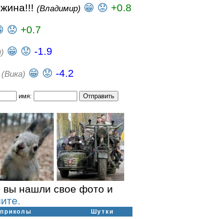
жина!!!
😁
😟
+0.8
(Владимир)

😟
+0.7
😁
😟
-1.9
)
?
😁
😟
-4.2
(Вика)
имя:
 вы нашли свое фото и
ите.
-приколы
Шутки