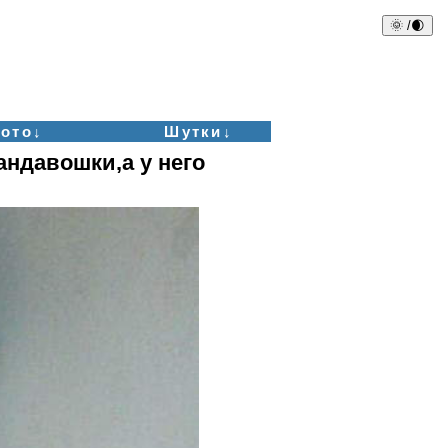
🌞 /🌒
ото↓
Шутки↓
андавошки,а у него