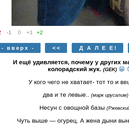
2
-1
0
+1
+2
- вверх -
<<
Д А Л Е Е!
И ещё удивляется, почему у других ма
колорадский жук.
😁
(GEK)
У кого чего не хватает- тот то и в
два и те левые..
(марк ирусалим)
Несун с овощной базы
(Ржевски
Чуть выше — огурец. А жена дыни вы