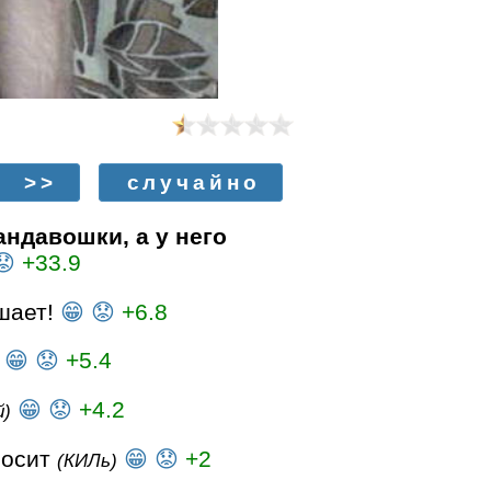
>>
случайно
ндавошки, а у него
😟
+33.9
ешает!
😁
😟
+6.8
😁
😟
+5.4
😁
😟
+4.2
й)
носит
😁
😟
+2
(КИЛь)