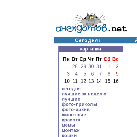
Сегодня↓
картинки
Пн
Вт
Ср
Чт
Пт
Сб
Вс
...
28
29
30
31
1
2
3
4
5
6
7
8
9
10
11
12
13
14
15
16
сегодня
лучшие за неделю
лучшие
фото-приколы
фото-архив
животные
красота
мемы
монтаж
кошки