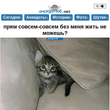
🌞 /🌒
Сегодня↓
Анекдоты↓
Истории↓
Фото↓
Шутки↓
прям совсем-совсем без меня жить не
можешь?