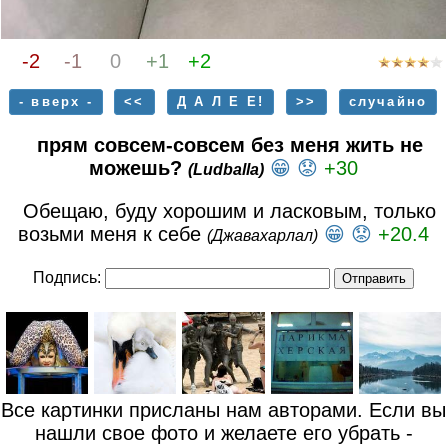
-2
-1
0
+1
+2
- вверх -
<<
Д А Л Е Е!
>>
случайно
прям совсем-совсем без меня жить не
можешь?
😁
😟
+30
(Ludballa)
Обещаю, буду хорошим и ласковым, только
возьми меня к себе
😁
😟
+20.4
(Джавахарлал)
Подпись:
Все картинки присланы нам авторами. Если вы
нашли свое фото и желаете его убрать -