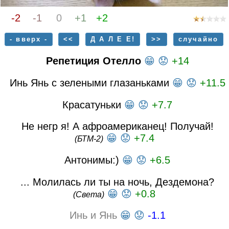
-2
-1
0
+1
+2
- вверх -
<<
Д А Л Е Е!
>>
случайно
Репетиция Отелло
😁
😟
+14
Инь Янь с зелеными глазаньками
😁
😟
+11.5
Красатуньки
😁
😟
+7.7
Не негр я! А афроамериканец! Получай!
😁
😟
+7.4
(БТМ-2)
Антонимы:)
😁
😟
+6.5
... Молилась ли ты на ночь, Дездемона?
😁
😟
+0.8
(Света)
Инь и Янь
😁
😟
-1.1