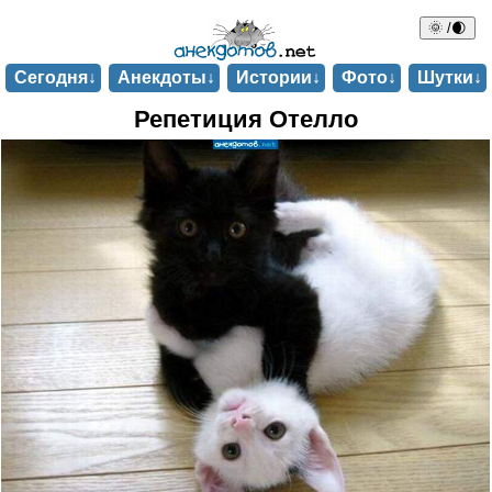
🌞 /🌒
Сегодня↓
Анекдоты↓
Истории↓
Фото↓
Шутки↓
Репетиция Отелло