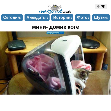
🌞 /🌒
Сегодня↓
Анекдоты↓
Истории↓
Фото↓
Шутки↓
мини- домик коте