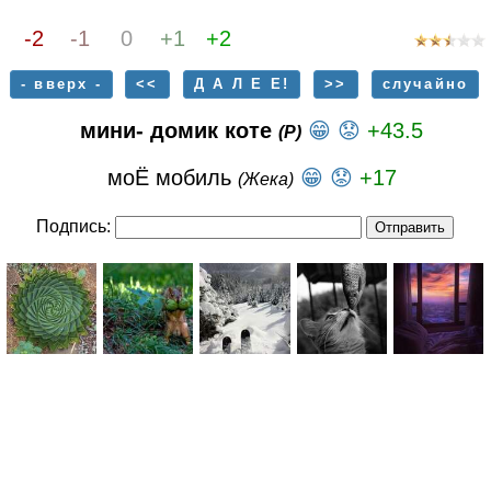
-2
-1
0
+1
+2
- вверх -
<<
Д А Л Е Е!
>>
случайно
мини- домик коте
😁
😟
+43.5
(Р)
моЁ мобиль
😁
😟
+17
(Жека)
Подпись: