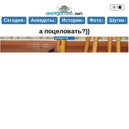
🌞 /🌒
Сегодня↓
Анекдоты↓
Истории↓
Фото↓
Шутки↓
а поцеловать?))