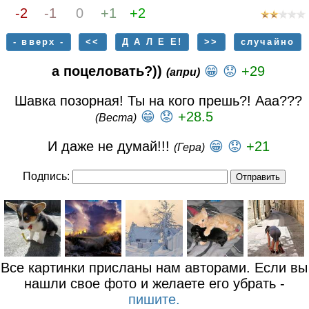
-2
-1
0
+1
+2
- вверх -
<<
Д А Л Е Е!
>>
случайно
а поцеловать?))
😁
😟
+29
(апри)
Шавка позорная! Ты на кого прешь?! Ааа???
😁
😟
+28.5
(Веста)
И даже не думай!!!
😁
😟
+21
(Гера)
Подпись:
Все картинки присланы нам авторами. Если вы
нашли свое фото и желаете его убрать -
пишите.