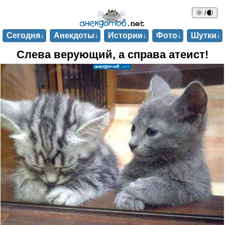
🌞 /🌒
Сегодня↓
Анекдоты↓
Истории↓
Фото↓
Шутки↓
Слева верующий, а справа атеист!