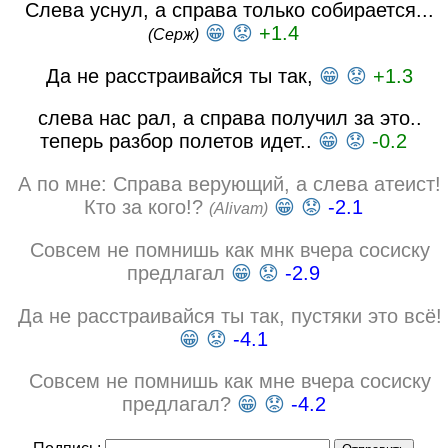
Слева уснул, а справа только собирается...
😁
😟
+1.4
(Серж)
Да не расстраивайся ты так,
😁
😟
+1.3
слева нас рал, а справа получил за это..
теперь разбор полетов идет..
😁
😟
-0.2
А по мне: Справа верующий, а слева атеист!
Кто за кого!?
😁
😟
-2.1
(Alivam)
Совсем не помнишь как мнк вчера сосиску
предлагал
😁
😟
-2.9
Да не расстраивайся ты так, пустяки это всё!
😁
😟
-4.1
Совсем не помнишь как мне вчера сосиску
предлагал?
😁
😟
-4.2