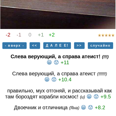
-2
-1
0
+1
+2
- вверх -
<<
Д А Л Е Е!
>>
случайно
Слева верующий, а справа атеист!
(!!!)
😁
😟
+11
Слева верующий, а справа атеист
(!!!!!!!)
😁
😟
+10.4
правильно, мух отгоняй, и рассказывай как
там бороздят корабли космос!
😁
😟
+9.5
(и)
Двоечник и отличница
😁
😟
+8.2
(Яна)