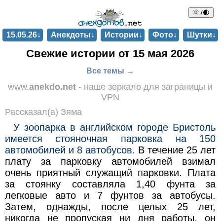
🌞 /🌒
15.05.26↓
Анекдоты↓
Истории↓
Фото↓
Шутки↓
Свежие истории от 15 мая 2026
Все темы →
www.
anekdo.net
- наше зеркало для заграницы и
VPN
Рассказал(а) Зяма
У зоопарка в английском городе Бристоль
имеется стояночная парковка на 150
автомобилей и 8 автобусов.
В течение 25 лет
плату за парковку автомобилей взимал
очень приятный служащий парковки. Плата
за стоянку составляла 1,40 фунта за
легковые авто и 7 фунтов за автобусы.
Затем, однажды, после целых 25 лет,
никогда не пропуская ни дня работы, он