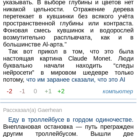
указывать. В выборе глубины и цветов нет
никакой цельности. Отражение дерева
перетекает в кувшинки без всякого учёта
пространственной глубины или контраста.
Фоновая смесь кувшинок и водорослей
возмутительно расплывчата, как и в
большинстве Al-арта."
Так вот прикол в том, что это была
настоящая картина Claude Monet. Люди
буквально начали находить “следы
нейросети” в мировом шедевре только
потому,
что им заранее сказали, что это AI
-2
-1
0
+1
+2
компьютер
Рассказал(а) Gaerhean
Еду в троллейбусе в гордом одиночестве.
Внеплановая остановка — путь прегражден
другим троллейбусом. Вышли две