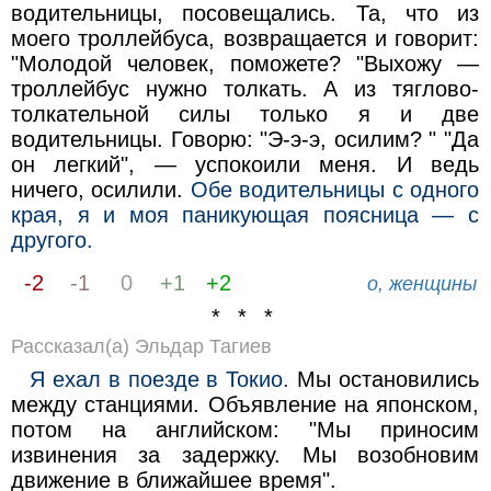
водительницы, посовещались. Та, что из
моего троллейбуса, возвращается и говорит:
"Молодой человек, поможете? "Выхожу —
троллейбус нужно толкать. А из тяглово-
толкательной силы только я и две
водительницы. Говорю: "Э-э-э, осилим? " "Да
он легкий", — успокоили меня. И ведь
ничего, осилили.
Обе водительницы с одного
края, я и моя паникующая поясница — с
другого.
-2
-1
0
+1
+2
о, женщины
* * *
Рассказал(а) Эльдар Тагиев
Я ехал в поезде в Токио.
Мы остановились
между станциями. Объявление на японском,
потом на английском: "Мы приносим
извинения за задержку. Мы возобновим
движение в ближайшее время".