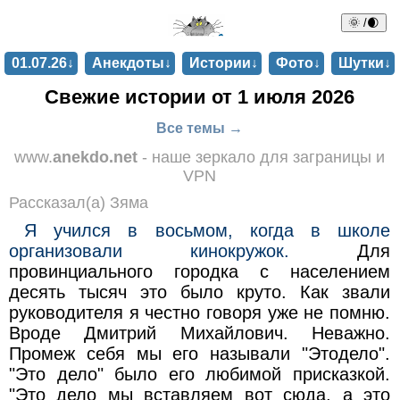
🌞 /🌒
01.07.26↓
Анекдоты↓
Истории↓
Фото↓
Шутки↓
Свежие истории от 1 июля 2026
Все темы →
www.
anekdo.net
- наше зеркало для заграницы и
VPN
Рассказал(а) Зяма
Я учился в восьмом, когда в школе
организовали кинокружок.
Для
провинциального городка с населением
десять тысяч это было круто. Как звали
руководителя я честно говоря уже не помню.
Вроде Дмитрий Михайлович. Неважно.
Промеж себя мы его называли "Этодело".
"Это дело" было его любимой присказкой.
"Это дело мы вставляем вот сюда, а это