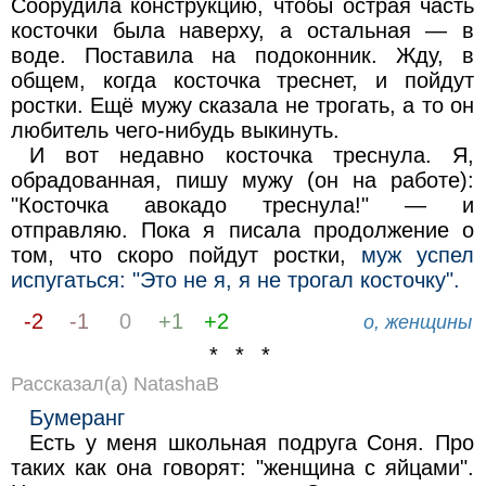
Соорудила конструкцию, чтобы острая часть
косточки была наверху, а остальная — в
воде. Поставила на подоконник. Жду, в
общем, когда косточка треснет, и пойдут
ростки. Ещё мужу сказала не трогать, а то он
любитель чего-нибудь выкинуть.
И вот недавно косточка треснула. Я,
обрадованная, пишу мужу (он на работе):
"Косточка авокадо треснула!" — и
отправляю. Пока я писала продолжение о
том, что скоро пойдут ростки,
муж успел
испугаться: "Это не я, я не трогал косточку".
-2
-1
0
+1
+2
о, женщины
* * *
Рассказал(а) NatashaB
Бумеранг
Есть у меня школьная подруга Соня. Про
таких как она говорят: "женщина с яйцами".