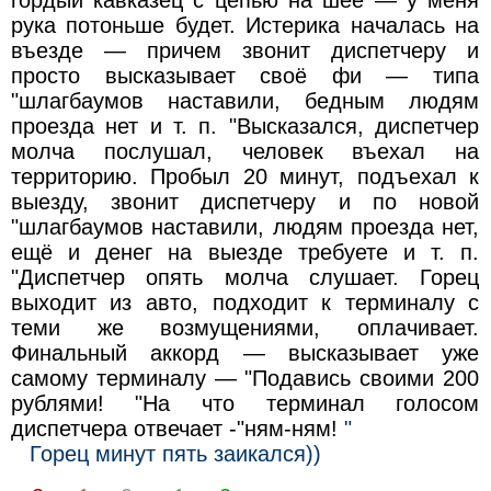
гордый кавказец с цепью на шее — у меня
рука потоньше будет. Истерика началась на
въезде — причем звонит диспетчеру и
просто высказывает своё фи — типа
"шлагбаумов наставили, бедным людям
проезда нет и т. п. "Высказался, диспетчер
молча послушал, человек въехал на
территорию. Пробыл 20 минут, подъехал к
выезду, звонит диспетчеру и по новой
"шлагбаумов наставили, людям проезда нет,
ещё и денег на выезде требуете и т. п.
"Диспетчер опять молча слушает. Горец
выходит из авто, подходит к терминалу с
теми же возмущениями, оплачивает.
Финальный аккорд — высказывает уже
самому терминалу — "Подавись своими 200
рублями! "На что терминал голосом
диспетчера отвечает -"ням-ням!
"
Горец минут пять заикался))