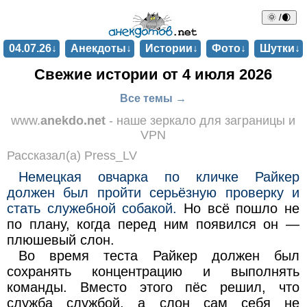
🌞 /🌒
04.07.26↓
Анекдоты↓
Истории↓
Фото↓
Шутки↓
Свежие истории от 4 июля 2026
Все темы →
www.
anekdo.net
- наше зеркало для заграницы и
VPN
Рассказал(а) Press_LV
Немецкая овчарка по кличке Райкер
должен был пройти серьёзную проверку и
стать служебной собакой.
Но всё пошло не
по плану, когда перед ним появился он —
плюшевый слон.
Во время теста Райкер должен был
сохранять концентрацию и выполнять
команды. Вместо этого пёс решил, что
служба службой, а слон сам себя не