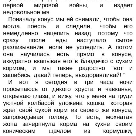
первой мировой войны, и издает
недовольное мя.
Поначалу конус мы ей снимали, чтобы она
могла поесть, и следили, чтобы его
немедленно нацепить назад, потому что
сразу после еды наступало сытое
разлизывание, если не уследить. А потом
она научилась есть прямо в конусе,
аккуратно вкапывая его в блюдечко с сухим
кормом, и мы такие радостно "вот и
зашибись, давай теперь, выздоравливай! "
И вот я сегодня в три часа ночи
просыпаюсь от дикого хруста и чавканья,
открываю глаза, и вижу, что у меня на груди
уютной колбасой уложена кошка, которая
жрет свой сухой корм из своего же конуса,
запрокидывая голову. То есть, мохнатая
жопа зачерпнула корма на кухне своим
коническим щачлом из кормушки,