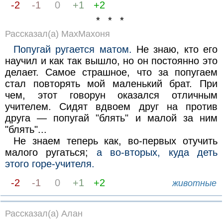
-2
-1
0
+1
+2
* * *
Рассказал(а) МахМахоня
Попугай ругается матом.
Не знаю, кто его
научил и как так вышло, но он постоянно это
делает. Самое страшное, что за попугаем
стал повторять мой маленький брат. При
чем, этот говорун оказался отличным
учителем. Сидят вдвоем друг на против
друга — попугай "блять" и малой за ним
"блять"...
Не знаем теперь как, во-первых отучить
малого ругаться;
а во-вторых, куда деть
этого горе-учителя.
-2
-1
0
+1
+2
животные
Рассказал(а) Алан