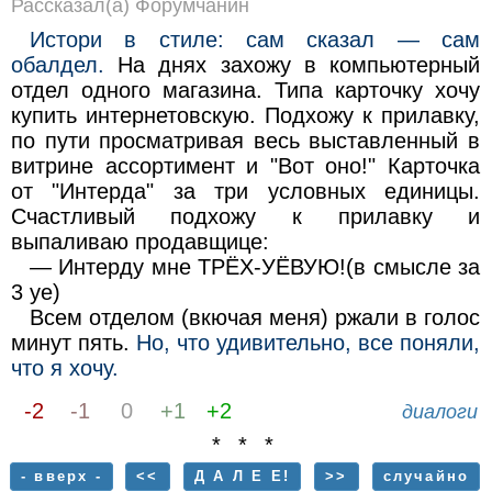
Рассказал(а) Форумчанин
Истори в стиле: сам сказал — сам
обалдел.
На днях захожу в компьютерный
отдел одного магазина. Типа карточку хочу
купить интернетовскую. Подхожу к прилавку,
по пути просматривая весь выставленный в
витрине ассортимент и "Вот оно!" Карточка
от "Интерда" за три условных единицы.
Счастливый подхожу к прилавку и
выпаливаю продавщице:
— Интерду мне ТРЁХ-УЁВУЮ!(в смысле за
3 уе)
Всем отделом (вкючая меня) ржали в голос
минут пять.
Но, что удивительно, все поняли,
что я хочу.
-2
-1
0
+1
+2
диалоги
* * *
- вверх -
<<
Д А Л Е Е!
>>
случайно