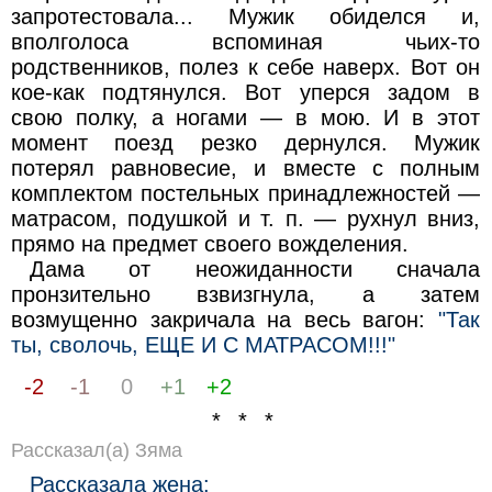
запротестовала... Мужик обиделся и,
вполголоса вспоминая чьих-то
родственников, полез к себе наверх. Вот он
кое-как подтянулся. Вот уперся задом в
свою полку, а ногами — в мою. И в этот
момент поезд резко дернулся. Мужик
потерял равновесие, и вместе с полным
комплектом постельных принадлежностей —
матрасом, подушкой и т. п. — рухнул вниз,
прямо на предмет своего вожделения.
Дама от неожиданности сначала
пронзительно взвизгнула, а затем
возмущенно закричала на весь вагон:
"Так
ты, сволочь, ЕЩЕ И С МАТРАСОМ!!!"
-2
-1
0
+1
+2
* * *
Рассказал(а) Зяма
Рассказала жена: