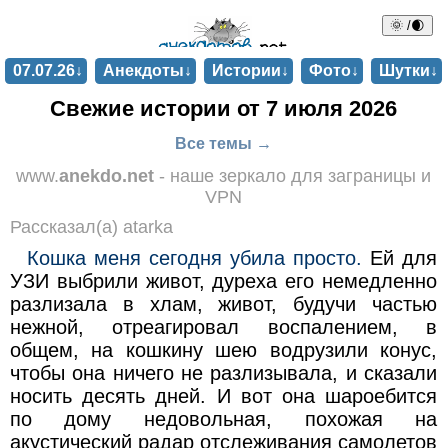
🌞 /🌒
07.07.26↓
Анекдоты↓
Истории↓
Фото↓
Шутки↓
Свежие истории от 7 июля 2026
Все темы →
www.
anekdo.net
- наше зеркало для заграницы и
VPN
Рассказал(а) atarka
Кошка меня сегодня убила просто.
Ей для
УЗИ выбрили живот, дуреха его немедленно
разлизала в хлам, живот, будучи частью
нежной, отреагировал воспалением, в
общем, на кошкину шею водрузили конус,
чтобы она ничего не разлизывала, и сказали
носить десять дней. И вот она шароебится
по дому недовольная, похожая на
акустический радар отслеживания самолетов