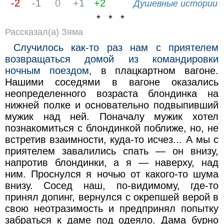
-2
-1
0
+1
+2
Душевные истории
* * *
Рассказал(а) Зяма
Случилось как-то раз нам с приятелем
возвращаться домой из командировки
ночным поездом,
в плацкартном вагоне.
Нашими соседями в вагоне оказались
неопределенного возраста блондинка на
нижней полке и основательно подвыпивший
мужик над ней. Поначалу мужик хотел
познакомиться с блондинкой поближе, но, не
встретив взаимности, куда-то исчез... А мы с
приятелем завалились спать — он внизу,
напротив блондинки, а я — наверху, над
ним. Проснулся я ночью от какого-то шума
внизу. Сосед наш, по-видимому, где-то
принял допинг, вернулся с окрепшей верой в
свою неотразимость и предпринял попытку
забраться к даме под одеяло. Дама бурно