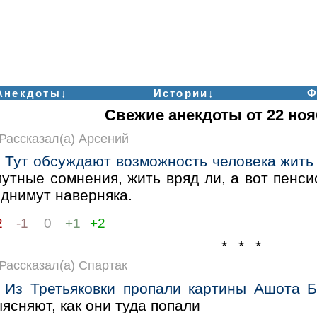
Анекдоты↓
Истории↓
Ф
Свежие анекдоты от 22 ноя
Рассказал(а) Арсений
Тут обсуждают возможность человека жить 
утные сомнения, жить вряд ли, а вот пенси
однимут наверняка.
2
-1
0
+1
+2
* * *
Рассказал(а) Спартак
Из Третьяковки пропали картины Ашота Б
ясняют, как они туда попали