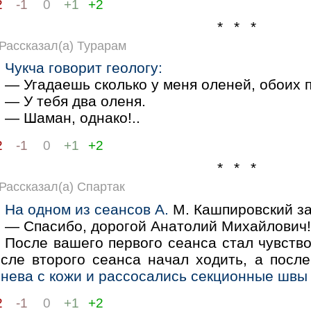
2
-1
0
+1
+2
* * *
Рассказал(а) Турарам
Чукча говорит геологу:
— Угадаешь сколько у меня оленей, обоих 
— У тебя два оленя.
— Шаман, однако!..
2
-1
0
+1
+2
* * *
Рассказал(а) Спартак
На одном из сеансов А.
М. Кашпировский за
— Спасибо, дорогой Анатолий Михайлович
После вашего первого сеанса стал чувство
осле второго сеанса начал ходить, а посл
нева с кожи и рассосались секционные швы о
2
-1
0
+1
+2