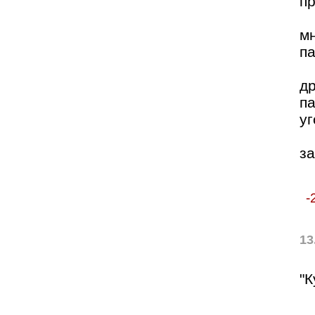
п
мн
п
д
па
уг
з
-
13
"