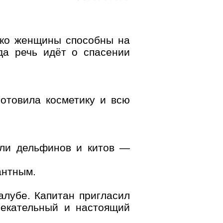
ко женщины способны на
да речь идёт о спасении
готовила косметику и всю
ели дельфинов и китов —
антным.
алубе. Капитан пригласил
лекательный и настоящий