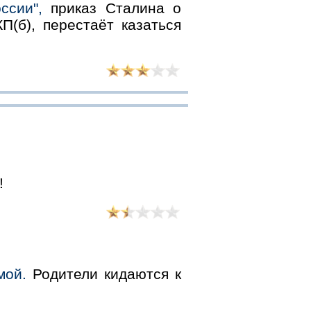
ссии",
приказ Сталина о
П(б), перестаёт казаться
!
мой.
Родители кидаются к