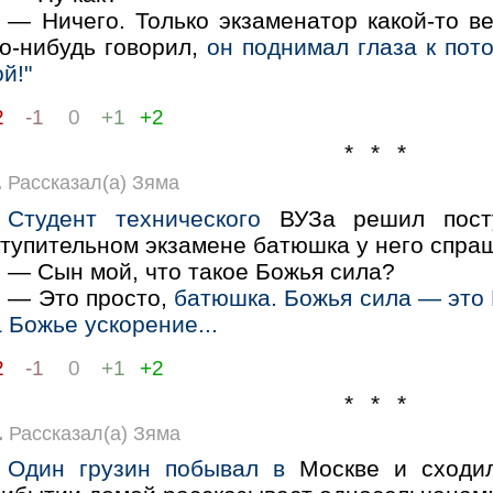
— Ничего. Только экзаменатор какой-то в
то-нибудь говорил,
он поднимал глаза к пот
й!"
2
-1
0
+1
+2
* * *
.
Рассказал(а) Зяма
Студент технического
ВУЗа решил посту
ступительном экзамене батюшка у него спра
— Сын мой, что такое Божья сила?
— Это просто,
батюшка. Божья сила — это
 Божье ускорение...
2
-1
0
+1
+2
* * *
.
Рассказал(а) Зяма
Один грузин побывал в
Москве и сходил