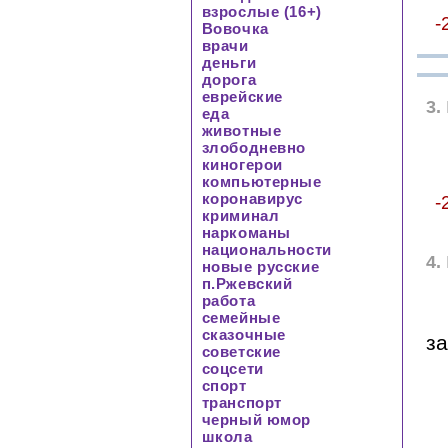
взрослые (16+)
-
Вовочка
врачи
деньги
дорога
еврейские
3.
еда
животные
злободневно
киногерои
компьютерные
коронавирус
-
криминал
наркоманы
национальности
4.
новые русские
п.Ржевский
работа
семейные
сказочные
за
советские
соцсети
спорт
транспорт
черный юмор
школа