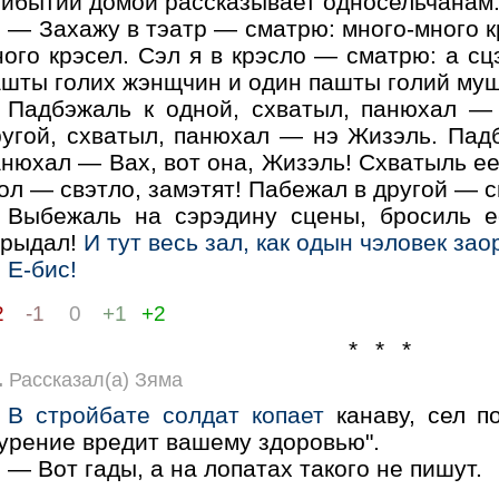
рибытии домой рассказывает односельчанам
— Захажу в тэатр — сматрю: много-много к
ого крэсел. Сэл я в крэсло — сматрю: а сц
ашты голих жэнщчин и один пашты голий му
Падбэжаль к одной, схватыл, панюхал —
ругой, схватыл, панюхал — нэ Жизэль. Падб
нюхал — Вах, вот она, Жизэль! Схватыль ее
ол — свэтло, замэтят! Пабежал в другой — с
Выбежаль на сэрэдину сцены, бросиль е
арыдал!
И тут весь зал, как одын чэловек за
Е-бис!
2
-1
0
+1
+2
* * *
.
Рассказал(а) Зяма
В стройбате солдат копает
канаву, сел по
Курение вредит вашему здоровью".
— Вот гады, а на лопатах такого не пишут.