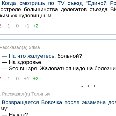
Когда смотришь по ТV съезд "Единой Ро
асстреле большинства делегатов съезда ВК
аким уж чудовищным.
2
-1
0
+1
+2
Рассказал(а) Зяма
— На что жалуетесь,
больной?
— На здоровье.
— Это вы зря. Жаловаться надо на болезни
2
-1
0
+1
+2
* * *
.
Рассказал(а) Толяныч
Возвращается Вовочка после экзамена до
ему:
— Ну как?