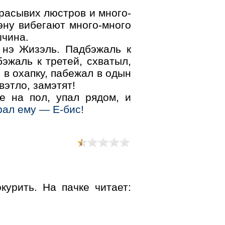
:
расывих люстров и много-
эну вибегают много-много
шчина.
 нэ Жизэль. Падбэжаль к
эжаль к третей, схватыл,
 в охапку, пабежал в одын
вэтло, замэтят!
е на пол, упал рядом, и
орал ему — Е-бис!
курить. На пачке читает: