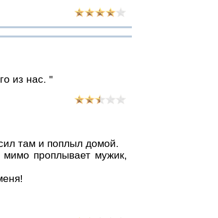
о из нас. "
ил там и поплыл домой.
т мимо проплывает мужик,
меня!