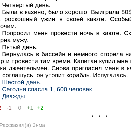
Четвёртый день.
Была в казино, было хорошо. Выиграла 80$
а роскошный ужин в своей каюте. Особы
рочим.
Попросил меня провести ночь в каюте. Ск
рна мужу.
Пятый день.
Вернулась в бассейн и немного сгорела н
р и провести там время. Капитан купил мне в
ки джентельмен. Снова пригласил меня в ка
 соглашусь, он утопит корабль. Испугалась.
Шестой день.
Сегодня спасла 1, 600 человек.
Дважды.
2
-1
0
+1
+2
* * *
Рассказал(а) Зяма