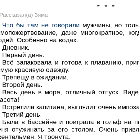
* * *
Рассказал(а) Зяма
Что бы там не говорили
мужчины, но толь
амопожертвование, даже многократное, ког
юдей. Особенно на водах.
Дневник.
Первый день.
Всё запаковала и готова к плаванию, при
амую красивую одежду.
Трепещу в ожидании.
Второй день.
Весь день в море, отличный отпуск. Вид
асота!
Встретила капитана, выглядит очень импоз
Третий день.
Была в бассейне и поиграла в гольф на п
еня отужинать за его столом. Очень прив
ентельмен. Я тронута.