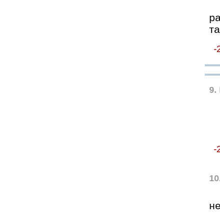
р
т
-
9.
-
10
н