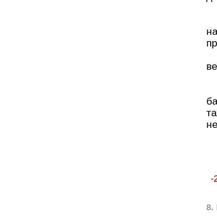
н
п
ве
ба
та
не
-
8.