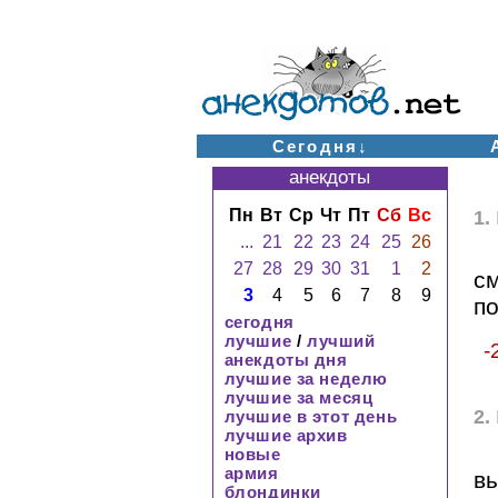
Сегодня↓
анекдоты
Пн
Вт
Ср
Чт
Пт
Сб
Вс
1.
...
21
22
23
24
25
26
27
28
29
30
31
1
2
см
3
4
5
6
7
8
9
п
сегодня
лучшие
/
лучший
-
анекдоты дня
лучшие за неделю
лучшие за месяц
2.
лучшие в этот день
лучшие архив
новые
армия
вы
блондинки