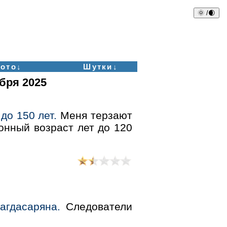
🌞 /🌒
ото↓
Шутки↓
бря 2025
до 150 лет.
Меня терзают
онный возраст лет до 120
агдасаряна.
Следователи