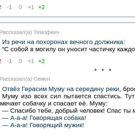
2
-1
0
+1
+2
Рассказал(а) Темофеич
Из речи на похоронах вечного должника:
"С собой в могилу он уносит частичку каждог
2
-1
0
+1
+2
* * *
Рассказал(а) Семен
Отвёз Герасим Муму на середину реки,
брос
Муму изо всех сил пытается спастись. Ту
мечает собачку и спасает её. Муму:
— Спасибо тебе, добрый человек! Спас ты 
—
А-а-а! Говорящая собака!
— А-а-а! Говорящий мужик!