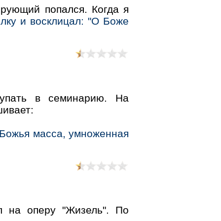
ерующий попался. Когда я
олку и восклицал: "О Боже
пать в семинарию. На
шивает:
 Божья масса, умноженная
 на оперу "Жизель". По