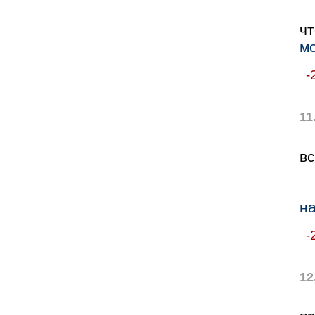
ч
мо
-
11
в
на
-
12