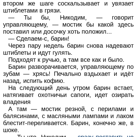
втором же шаге соскальзывает и увязает
штиблетами в грязи.
— Ты бы, Никодим, — говорит
управляющему, — мостик бы какой здесь
поставил или досочку хоть положил...
— Сделаем-с, барин!
Через пару недель барин снова надевают
штиблеты и идут гулять.
Подходят к ручью, а там все как и было.
Барин разворачивается, управляющему по
зубам — хрясь! Печально вздыхает и идёт
назад, испить кофию.
На следующий день утром барин встает,
натягивает охотничьи сапоги, идет озирать
владения
А там — мостик резной, с перилами и
балясинами, с масляными лампами и лаком
блестит-переливается. Барин, конечно же, в
шоке.
— Ты что, Никодим —
сразу поставить не