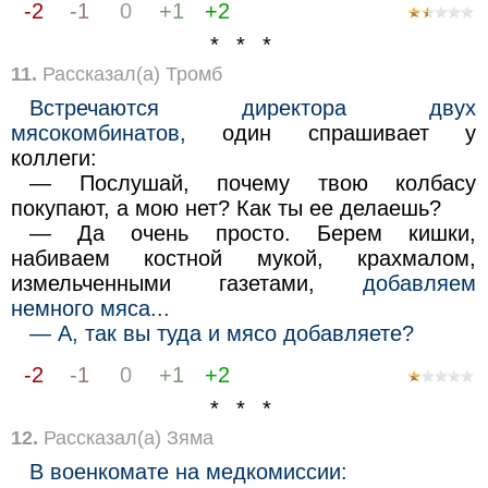
-2
-1
0
+1
+2
* * *
11.
Рассказал(а) Тромб
Встречаются директора двух
мясокомбинатов,
один спрашивает у
коллеги:
— Послушай, почему твою колбасу
покупают, а мою нет? Как ты ее делаешь?
— Да очень просто. Берем кишки,
набиваем костной мукой, крахмалом,
измельченными газетами,
добавляем
немного мяса...
— А, так вы туда и мясо добавляете?
-2
-1
0
+1
+2
* * *
12.
Рассказал(а) Зяма
В военкомате на медкомиссии: