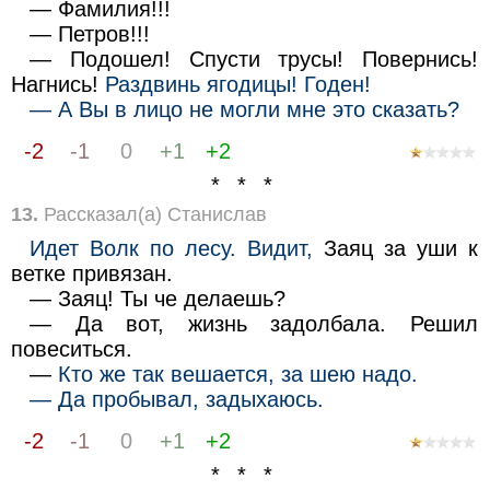
— Фамилия!!!
— Петров!!!
— Подошел! Спусти трусы! Повернись!
Нагнись!
Раздвинь ягодицы! Годен!
— А Вы в лицо не могли мне это сказать?
-2
-1
0
+1
+2
* * *
13.
Рассказал(а) Станислав
Идет Волк по лесу. Видит,
Заяц за уши к
ветке привязан.
— Заяц! Ты че делаешь?
— Да вот, жизнь задолбала. Решил
повеситься.
—
Кто же так вешается, за шею надо.
— Да пробывал, задыхаюсь.
-2
-1
0
+1
+2
* * *