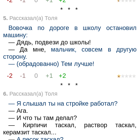
-2
-1
0
+1
+2
* * *
5.
Рассказал(а) Толя
Вовочка по дороге в школу остановил
машину:
— Дядь, подвези до школы!
— Да мне,
мальчик, совсем в другую
сторону.
— (обрадованно) Тем лучше!
-2
-1
0
+1
+2
* * *
6.
Рассказал(а) Толя
— Я слышал ты на стройке работал?
— Ага.
— И что ты там делал?
— Кирпичи таскал, раствор таскал,
керамзит таскал...
—
А песок таскал?