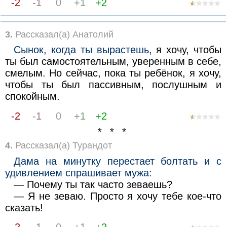
-2
-1
0
+1
+2
3.
Рассказал(а) Анатолий
Сынок, когда ты вырастешь,
я хочу, чтобы
ты был самостоятельным, уверенным в себе,
смелым. Но сейчас, пока ты ребёнок, я хочу,
чтобы ты был пассивным, послушным и
спокойным.
-2
-1
0
+1
+2
* * *
4.
Рассказал(а) Турандот
Дама на минутку перестает болтать и с
удивлением спрашивает мужа:
— Почему ты так часто зеваешь?
— Я не зеваю. Просто я хочу тебе кое-что
сказать!