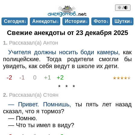
🌞 /🌒
Сегодня↓
Анекдоты↓
Истории↓
Фото↓
Шутки↓
Свежие анекдоты от 23 декабря 2025
1.
Рассказал(а) Антон
Учителя должны носить боди камеры,
как
полицейские. Тогда родители смогли бы
увидеть, как себя ведут в школе их дети.
-2
-1
0
+1
+2
* * *
2.
Рассказал(а) Стоян
— Привет. Помнишь,
ты пять лет назад
сказал, что я тормоз?
— Помню.
— Что ты имел в виду?