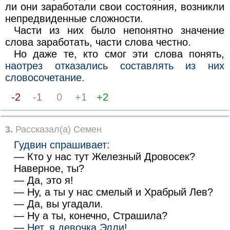
ли они заработали свои состояния, возникли
непредвиденные сложности.
Части из них было непонятно значение
слова заработать, части слова честно.
Но даже те, кто смог эти слова понять,
наотрез отказались составлять из них
словосочетание.
-2
-1
0
+1
+2
3.
Рассказал(а) Семен
Гудвин спрашивает:
— Кто у нас тут Железный Дровосек?
Наверное, ты?
— Да, это я!
— Ну, а ты у нас смелый и Храбрый Лев?
— Да, вы угадали.
— Ну а ты, конечно, Страшила?
—
Нет, я девочка Элли!