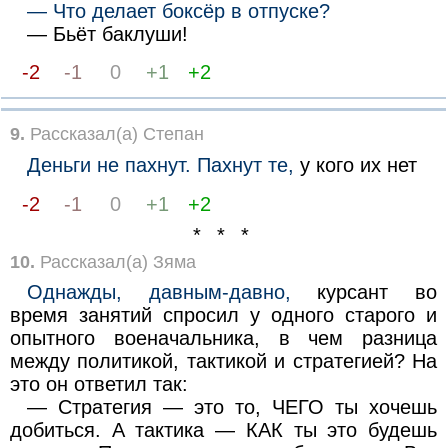
— Что делает боксёр в отпуске?
— Бьёт баклуши!
-2
-1
0
+1
+2
9.
Рассказал(а) Степан
Деньги не пахнут. Пахнут те,
у кого их нет
-2
-1
0
+1
+2
* * *
10.
Рассказал(а) Зяма
Однажды, давным-давно,
курсант во
время занятий спросил у одного старого и
опытного военачальника, в чем разница
между политикой, тактикой и стратегией? На
это он ответил так:
— Стратегия — это то, ЧЕГО ты хочешь
добиться. А тактика — КАК ты это будешь