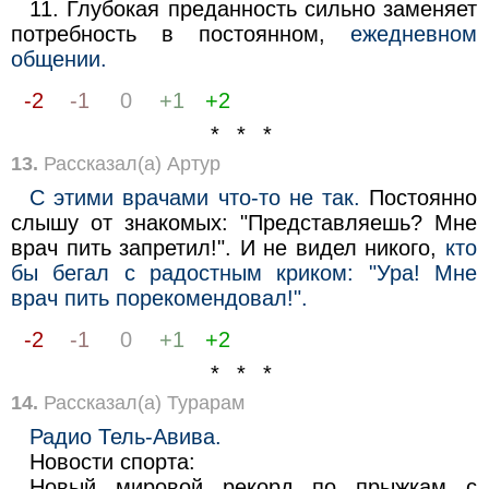
11. Глубокая преданность сильно заменяет
потребность в постоянном,
ежедневном
общении.
-2
-1
0
+1
+2
* * *
13.
Рассказал(а) Артур
С этими врачами что-то не так.
Постоянно
слышу от знакомых: "Представляешь? Мне
врач пить запретил!". И не видел никого,
кто
бы бегал с радостным криком: "Ура! Мне
врач пить порекомендовал!".
-2
-1
0
+1
+2
* * *
14.
Рассказал(а) Турарам
Радио Тель-Авива.
Новости спорта:
Новый мировой рекорд по прыжкам с