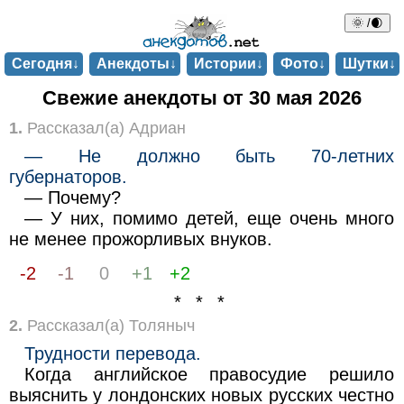
🌞 /🌒
Сегодня↓
Анекдоты↓
Истории↓
Фото↓
Шутки↓
Свежие анекдоты от 30 мая 2026
1.
Рассказал(а) Адриан
— Не должно быть 70-летних
губернаторов.
— Почему?
— У них, помимо детей, еще очень много
не менее прожорливых внуков.
-2
-1
0
+1
+2
* * *
2.
Рассказал(а) Толяныч
Трудности перевода.
Когда английское правосудие решило
выяснить у лондонских новых русских честно