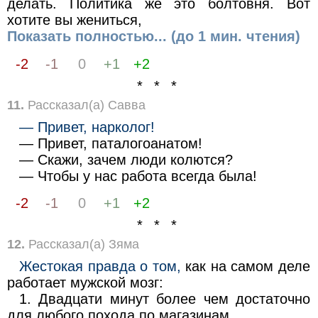
делать. Политика же это болтовня. Вот
хотите вы жениться,
Показать полностью... (до 1 мин. чтения)
-2
-1
0
+1
+2
* * *
11.
Рассказал(а) Савва
— Привет, нарколог!
— Привет, паталогоанатом!
— Скажи, зачем люди колются?
— Чтобы у нас работа всегда была!
-2
-1
0
+1
+2
* * *
12.
Рассказал(а) Зяма
Жестокая правда о том,
как на самом деле
работает мужской мозг:
1. Двадцати минут более чем достаточно
для любого похода по магазинам.