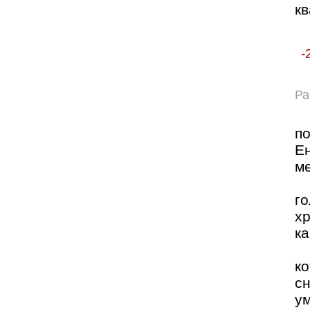
кв
-
Ра
п
Е
м
г
х
к
к
с
у