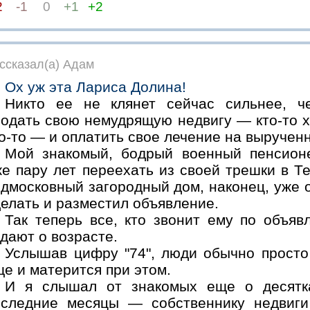
2
-1
0
+1
+2
ссказал(а) Адам
Ох уж эта Лариса Долина!
Никто ее не клянет сейчас сильнее, ч
одать свою немудрящую недвигу — кто-то хо
о-то — и оплатить свое лечение на вырученн
Мой знакомый, бодрый военный пенсионе
е пару лет переехать из своей трешки в Те
одмосковный загородный дом, наконец, уже 
елать и разместил объявление.
Так теперь все, кто звонит ему по объя
дают о возрасте.
Услышав цифру "74", люди обычно просто 
е и матерится при этом.
И я слышал от знакомых еще о десятк
оследние месяцы — собственнику недвиги