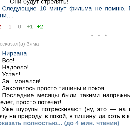
— Они будут стрелять!
Следующие 10 минут фильма не помню. М
ни....
2
-1
0
+1
+2
* * *
ссказал(а) Зяма
Нирвана
Все!
Надоело!..
Устал!..
За.. монался!
Захотелось просто тишины и покоя...
Последние месяцы были такими напряжны
едет, просто потечет!
Уже шурупы потрескивают (ну, это — на 
чу на природу, в покой, в тишину, да хоть в 
казать полностью... (до 4 мин. чтения)