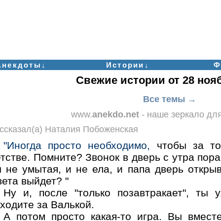
Анекдоты↓
Истории↓
Ф
Свежие истории от 28 ноя
Все темы →
www.
anekdo.net
- наше зеркало дл
ссказал(а) Наталия Побоженская
"Иногда просто необходимо,
чтобы за тоб
тстве. Помните? Звонок в дверь с утра пор
 не умытая, и не ела, и папа дверь открыв
ета выйдет? "
Ну и, после "только позавтракает", ты
ходите за Валькой.
А потом просто какая-то игра. Вы вмест