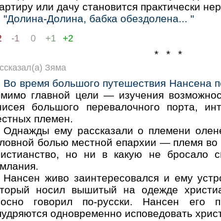
артиру или дачу становится практически не
"Долина-Долина, бабка обездолена... "
2
-1
0
+1
+2
* * *
ссказал(а) Зяма
Во время большого путешествия Нансена по
омимо главной цели — изучения возможнос
нисея большого перевалочного порта, ин
естных племен.
Однажды ему рассказали о племени олене
оловной болью местной епархии — племя во
ристианство, но ни в какую не бросало 
амлания.
Нансен живо заинтересовался и ему устр
оторый носил вышитый на одежде христиа
носно говорил по-русски. Нансен его 
мудряются одновременно исповедовать христ