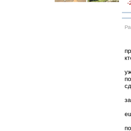
-
Ра
пр
кт
уж
п
сд
за
ещ
п