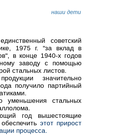
наши дети
динственный советский
ке, 1975 г. "за вклад в
в", в конце 1940-х годов
ьному заводу с помощью
рой стальных листов.
родукции значительно
вода получило партийный
атиками.
го уменьшения стальных
аллолома.
ующий год вышестоящие
г обеспечить
этот прирост
ации процесса.