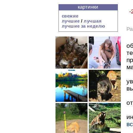
картинки
-
свежие
лучшие
/
лучшая
лучшие за неделю
Ра
о
т
п
м
у
вы
от
и
в