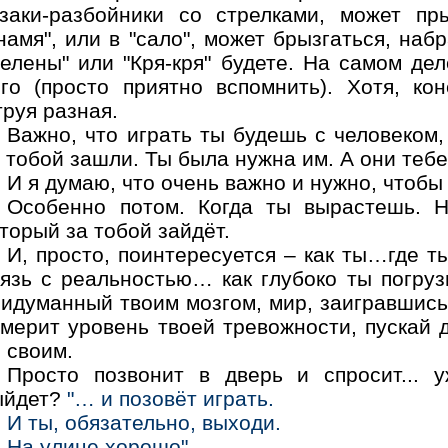
азаки-разбойники со стрелками, может пр
намя", или в "сало", может брызгаться, наб
елены" или "Кря-кря" будете. На самом дел
его (просто приятно вспомнить). Хотя, ко
руя разная.
Важно, что играть ты будешь с человеком,
 тобой зашли. Ты была нужна им. А они тебе
И я думаю, что очень важно и нужно, чтобы 
Особенно потом. Когда ты вырастешь. Н
торый за тобой зайдёт.
И, просто, поинтересуется – как ты…где 
вязь с реальностью… как глубоко ты погруз
идуманный твоим мозгом, мир, заигравшись 
змерит уровень твоей тревожности, пускай 
 своим.
Просто позвонит в дверь и спросит... 
ыйдет?
"… и позовёт играть.
И ты, обязательно, выходи.
На улице хорошо".