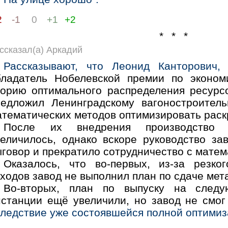
2
-1
0
+1
+2
* * *
ссказал(а) Аркадий
Рассказывают, что Леонид Канторович,
е
бладатель Нобелевской премии по экономи
еорию оптимального распределения ресурсо
редложил Ленинградскому вагоностроител
атематических методов оптимизировать раск
После их внедрения производство п
величилось, однако вскоре руководство за
говор и прекратило сотрудничество с матем
Оказалось, что во-первых, из-за резко
ходов завод не выполнил план по сдаче мет
Во-вторых, план по выпуску на след
нстанции ещё увеличили, но завод не смо
следствие уже состоявшейся полной оптимиз