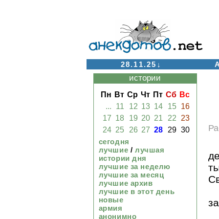
28.11.25↓
истории
Пн
Вт
Ср
Чт
Пт
Сб
Вс
...
11
12
13
14
15
16
17
18
19
20
21
22
23
Ра
24
25
26
27
28
29
30
сегодня
лучшие
/
лучшая
де
истории дня
ты
лучшие за неделю
лучшие за месяц
Св
лучшие архив
лучшие в этот день
новые
за
армия
анонимно