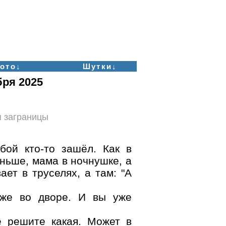
ото↓
Шутки↓
бря 2025
я заграницы
ой кто-то зашёл. Как в
аньше, мама в ночнушке, а
ает в труселях, а там: "А
 уже во дворе. И вы уже
е решите какая. Может в