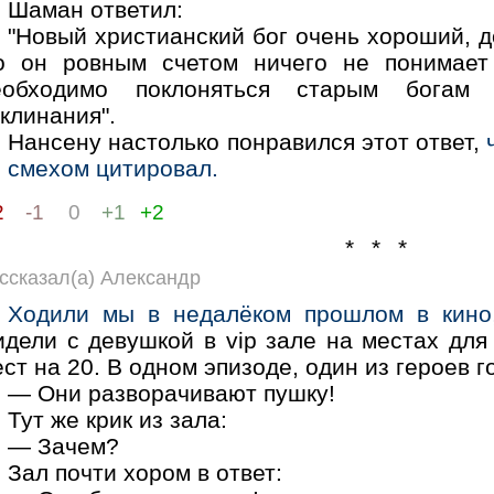
Шаман ответил:
"Новый христианский бог очень хороший, д
о он ровным счетом ничего не понимает
еобходимо поклоняться старым богам 
клинания".
Нансену настолько понравился этот ответ,
о смехом цитировал.
2
-1
0
+1
+2
* * *
ссказал(а) Александр
Ходили мы в недалёком прошлом в кино
идели с девушкой в vip зале на местах для
ст на 20. В одном эпизоде, один из героев г
— Они разворачивают пушку!
Тут же крик из зала:
— Зачем?
Зал почти хором в ответ: