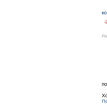
ко
-
Ра
по
Хо
По