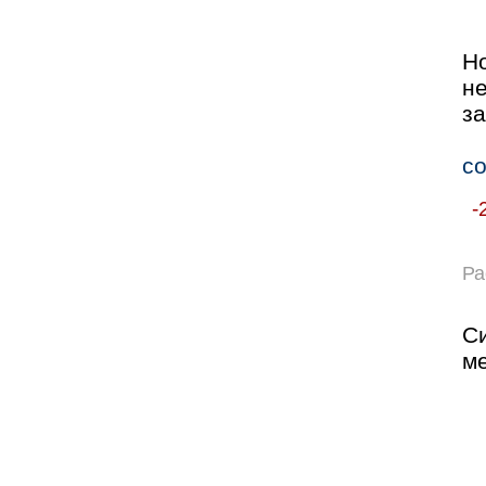
Н
н
за
с
-
Ра
С
ме