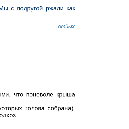
ы с подругой ржали как
отдых
ми, что поневоле крыша
которых голова собрана).
колхоз