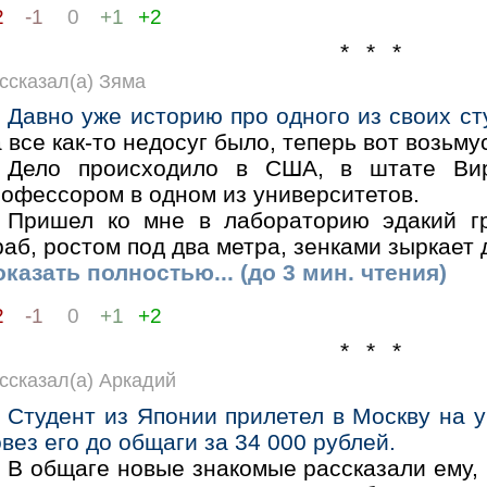
2
-1
0
+1
+2
* * *
ссказал(а) Зяма
Давно уже историю про одного из своих ст
 все как-то недосуг было, теперь вот возьму
Дело происходило в США, в штате Вир
рофессором в одном из университетов.
Пришел ко мне в лабораторию эдакий гр
аб, ростом под два метра, зенками зыркает д
казать полностью... (до 3 мин. чтения)
2
-1
0
+1
+2
* * *
ссказал(а) Аркадий
Студент из Японии прилетел в Москву на у
вез его до общаги за 34 000 рублей.
В общаге новые знакомые рассказали ему, 