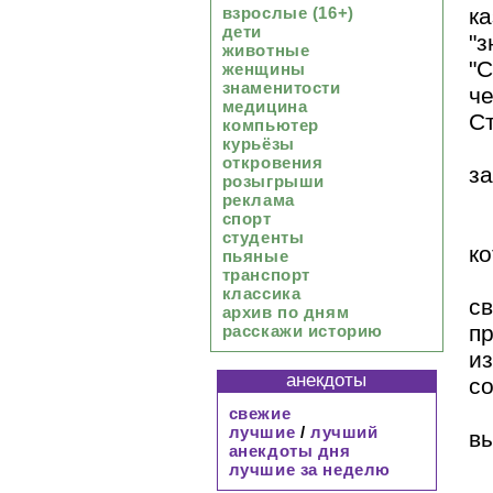
к
взрослые (16+)
дети
"з
животные
"С
женщины
знаменитости
ч
медицина
Ст
компьютер
курьёзы
откровения
за
розыгрыши
реклама
спорт
студенты
ко
пьяные
транспорт
классика
с
архив по дням
пр
расскажи историю
и
анекдоты
со
свежие
лучшие
/
лучший
в
анекдоты дня
лучшие за неделю