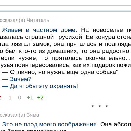
ссказал(а) Читатель
Живем в частном доме.
На новоселье по
азалась страшной трусихой. Ее конура стоял
гда лязгал замок, она пряталась и подгляд
о был кто-то из домашних, то она радостно
 если чужие, то пряталась окончательно..
узья поинтересовались, как их подарок пожи
— Отлично, но нужна еще одна собака".
— Зачем?
— Да чтобы эту охранять!
2
-1
0
+1
+2
* * *
ссказал(а) Зяма
Это не плод моего воображения.
Она абсолю