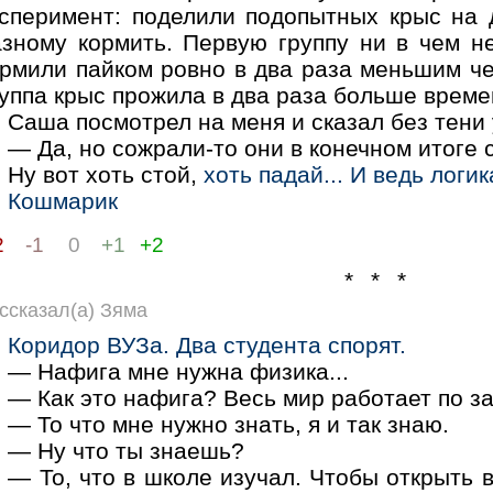
ксперимент: поделили подопытных крыс на 
азному кормить. Первую группу ни в чем н
ормили пайком ровно в два раза меньшим че
уппа крыс прожила в два раза больше времен
Саша посмотрел на меня и сказал без тени
— Да, но сожрали-то они в конечном итоге с
Ну вот хоть стой,
хоть падай... И ведь логик
Кошмарик
2
-1
0
+1
+2
* * *
ссказал(а) Зяма
Коридор ВУЗа. Два студента спорят.
— Нафига мне нужна физика...
— Как это нафига? Весь мир работает по з
— То что мне нужно знать, я и так знаю.
— Ну что ты знаешь?
— То, что в школе изучал. Чтобы открыть 