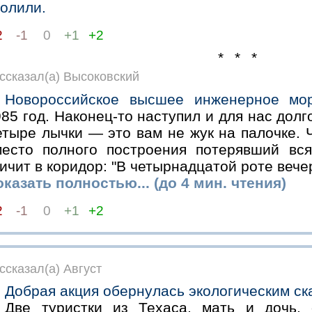
волили.
2
-1
0
+1
+2
* * *
ссказал(а) Высоковский
Новороссийское высшее инженерное мо
85 год. Наконец-то наступил и для нас дол
етыре лычки — это вам не жук на палочке. 
место полного построения потерявший вс
ичит в коридор: "В четырнадцатой роте вече
казать полностью... (до 4 мин. чтения)
2
-1
0
+1
+2
ссказал(а) Август
Добрая акция обернулась экологическим с
Две туристки из Техаса, мать и дочь,