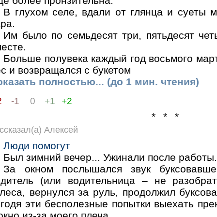
ще более пронзительна.
В глухом селе, вдали от глянца и суеты 
ра.
Им было по семьдесят три, пятьдесят че
есте.
Больше полувека каждый год восьмого март
с и возвращался с букетом
казать полностью... (до 1 мин. чтения)
2
-1
0
+1
+2
* * *
ссказал(а) Алексей
Люди помогут
Был зимний вечер... Ужинали после работы.
За окном послышался звук буксовавш
одитель (или водительница – не разобра
леса, вернулся за руль, продолжил буксова
огодя эти бесполезные попытки выехать пре
окно из-за моего плеча.