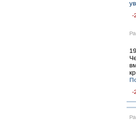
у
-
Ра
19
Ч
в
кр
По
-
Ра