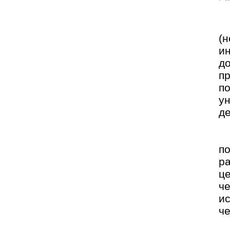
(
и
д
п
п
ун
д
п
р
ц
ч
ис
че