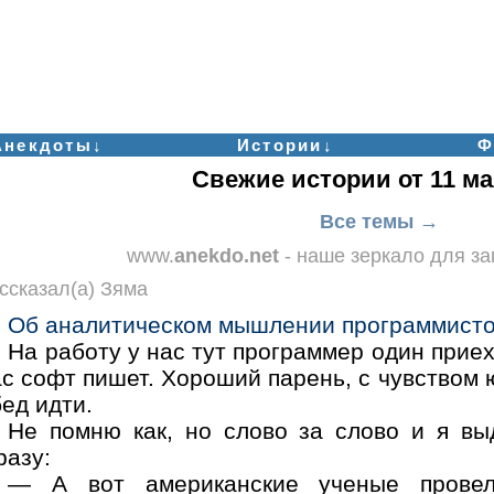
Анекдоты↓
Истории↓
Ф
Свежие истории от 11 ма
Все темы →
www.
anekdo.net
- наше зеркало для з
ссказал(а) Зяма
Об аналитическом мышлении программисто
На работу у нас тут программер один прие
с софт пишет. Хороший парень, с чувством 
ед идти.
Не помню как, но слово за слово и я вы
разу:
— А вот американские ученые прове