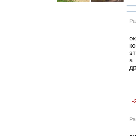
Ра
ок
ко
эт
а
др
-
Ра