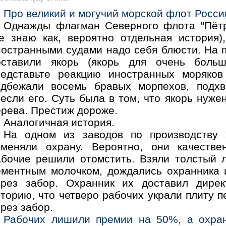
Про великий и могучий морской флот Росси
Однажды флагман Северного флота "Пётр
не знаю как, вероятно отдельная история)
ностранными судами надо себя блюсти. На 
оставили якорь (якорь для очень больш
редставьте реакцию иностранных моряков
одбежали восемь бравых морпехов, подхват
если его. Суть была в том, что якорь нуже
ерева. Престиж дороже.
Аналогичная история.
На одном из заводов по производству 
оменяли охрану. Вероятно, они качестве
абочие решили отомстить. Взяли толстый л
ементным молочком, дождались охранника 
ерез забор. Охранник их доставил дирек
торию, что четверо рабочих украли плиту п
рез забор.
Рабочих лишили премии на 50%, а охран