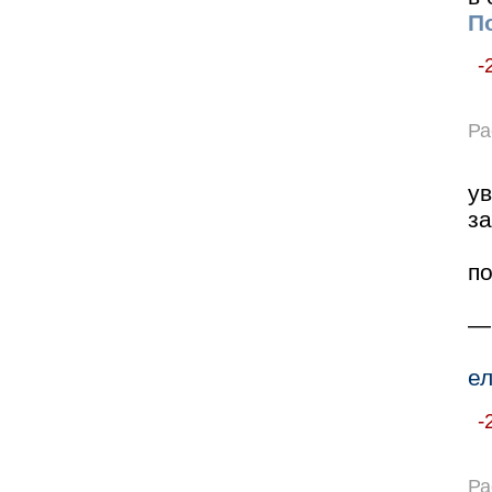
По
-
Ра
у
за
по
—
ел
-
Ра