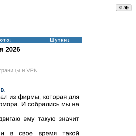
🌞 /🌒
ото↓
Шутки↓
я 2026
аграницы и VPN
в.
хал из фирмы, которая для
юмора. И собрались мы на
двигаю ему такую значит
ли в свое время такой