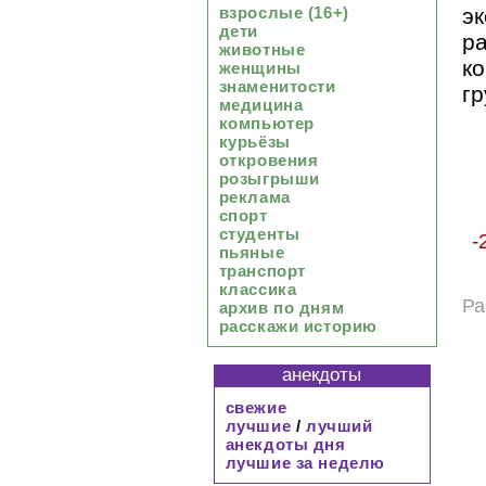
э
взрослые (16+)
дети
р
животные
к
женщины
знаменитости
гр
медицина
компьютер
курьёзы
откровения
розыгрыши
реклама
спорт
студенты
-
пьяные
транспорт
классика
Ра
архив по дням
расскажи историю
анекдоты
свежие
лучшие
/
лучший
анекдоты дня
лучшие за неделю