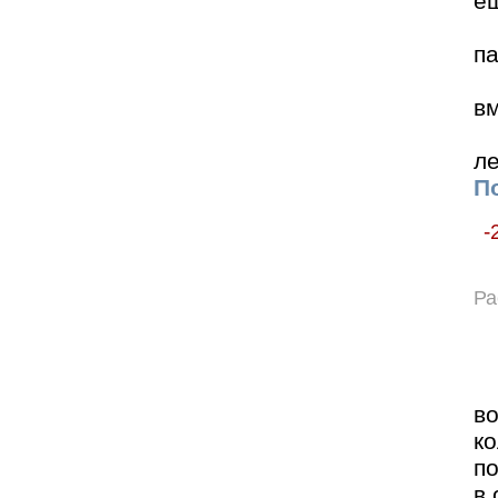
е
па
вм
ле
По
-
Ра
в
ко
п
в 