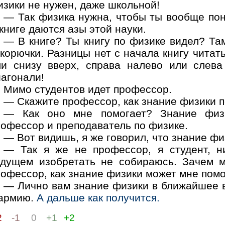
изики не нужен, даже школьной!
— Так физика нужна, чтобы ты вообще пони
книге даются азы этой науки.
— В книге? Ты книгу по физике видел? Та
корючки. Разницы нет с начала книгу читать
ли снизу вверх, справа налево или слева
иагонали!
Мимо студентов идет профессор.
— Скажите профессор, как знание физики п
— Как оно мне помогает? Знание физ
рофессор и преподаватель по физике.
— Вот видишь, я же говорил, что знание фи
— Так я же не профессор, я студент, н
удущем изобретать не собираюсь. Зачем 
рофессор, как знание физики может мне пом
— Лично вам знание физики в ближайшее 
 армию.
А дальше как получится.
2
-1
0
+1
+2