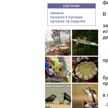
ф
картинки
свежие
В 
лучшие
/
лучшая
лучшие за неделю
за
и
д
п
б
п
в
-