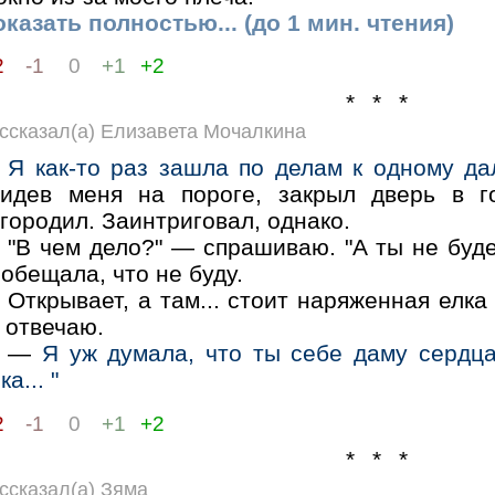
казать полностью... (до 1 мин. чтения)
2
-1
0
+1
+2
* * *
ссказал(а) Елизавета Мочалкина
Я как-то раз зашла по делам к одному да
видев меня на пороге, закрыл дверь в 
городил. Заинтриговал, однако.
"В чем дело?" — спрашиваю. "А ты не буд
обещала, что не буду.
Открывает, а там... стоит наряженная елка 
 отвечаю.
—
Я уж думала, что ты себе даму сердца
ка... "
2
-1
0
+1
+2
* * *
ссказал(а) Зяма