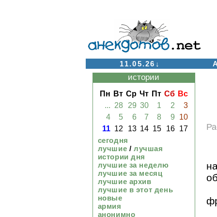
11.05.26↓
истории
Пн
Вт
Ср
Чт
Пт
Сб
Вс
...
28
29
30
1
2
3
4
5
6
7
8
9
10
Ра
11
12
13
14
15
16
17
сегодня
лучшие
/
лучшая
истории дня
на
лучшие за неделю
лучшие за месяц
об
лучшие архив
лучшие в этот день
новые
ф
армия
анонимно