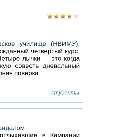
рское училище (НВИМУ),
гожданный четвертый курс.
Четыре лычки — это когда
якую совесть дневальный
рняя поверка
студенты
кандалом
 отдыхавшие в Кампании