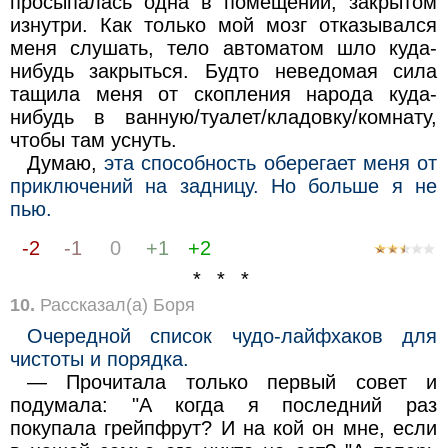
просыпалась одна в помещении, закрытом
изнутри. Как только мой мозг отказывался
меня слушать, тело автоматом шло куда-
нибудь закрыться. Будто неведомая сила
тащила меня от скопления народа куда-
нибудь в ванную/туалет/кладовку/комнату,
чтобы там уснуть.
Думаю,
эта способность оберегает меня от
приключений на задницу. Но больше я не
пью.
-2
-1
0
+1
+2
* * *
10.
Рассказал(а) Боря
Очередной список чудо-лайфхаков для
чистоты и порядка.
— Прочитала только первый совет и
подумала: "А когда я последний раз
покупала грейпфрут? И на кой он мне, если