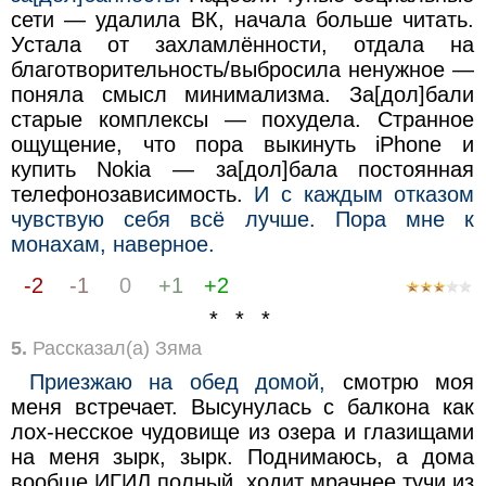
сети — удалила ВК, начала больше читать.
Устала от захламлённости, отдала на
благотворительность/выбросила ненужное —
поняла смысл минимализма. За[дол]бали
старые комплексы — похудела. Странное
ощущение, что пора выкинуть iPhоnе и
купить Nоkiа — за[дол]бала постоянная
телефонозависимость.
И с каждым отказом
чувствую себя всё лучше. Пора мне к
монахам, наверное.
-2
-1
0
+1
+2
* * *
5.
Рассказал(а) Зяма
Приезжаю на обед домой,
смотрю моя
меня встречает. Высунулась с балкона как
лох-несское чудовище из озера и глазищами
на меня зырк, зырк. Поднимаюсь, а дома
вообще ИГИЛ полный, ходит мрачнее тучи из