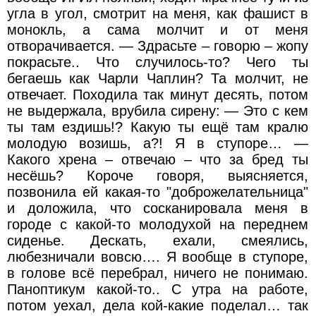
угла в угол, смотрит на меня, как фашист в
монокль, а сама молчит и от меня
отворачивается. — Здрасьте – говорю – жопу
покрасьте.. Что случилось-то? Чего ты
бегаешь как Чарли Чаплин? Та молчит, не
отвечает. Походила так минут десять, потом
не выдержала, врубила сирену: — Это с кем
ты там ездишь!? Какую ты ещё там кралю
молодую возишь, а?! Я в ступоре… —
Какого хрена – отвечаю – что за бред ты
несёшь? Короче говоря, выясняется,
позвонила ей какая-то "доброжелательница"
и доложила, что сосканировала меня в
городе с какой-то молодухой на переднем
сиденье. Дескать, ехали, смеялись,
любезничали вовсю…. Я вообще в ступоре,
в голове всё перебрал, ничего не понимаю.
Паноптикум какой-то.. С утра на работе,
потом уехал, дела кой-какие поделал… так