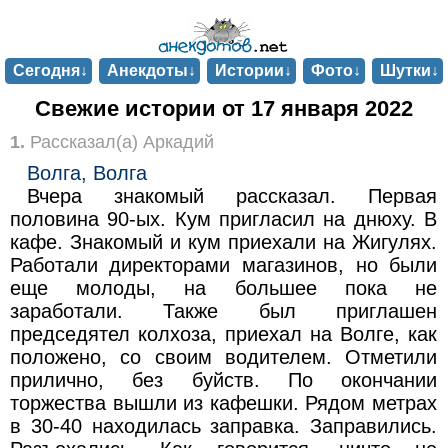
Сегодня↓
Анекдоты↓
Истории↓
Фото↓
Шутки↓
Свежие истории от 17 января 2022
1.
Рассказал(а) Аркадий
Волга, Волга
Вчера знакомый рассказал. Первая
половина 90-ых. Кум пригласил на днюху. В
кафе. Знакомый и кум приехали на Жигулях.
Работали директорами магазинов, но были
еще молоды, на большее пока не
заработали. Также был приглашен
председятел колхоза, приехал на Волге, как
положено, со своим водителем. Отметили
прилично, без буйств. По окончании
торжества вышли из кафешки. Рядом метрах
в 30-40 находилась заправка. Заправились.