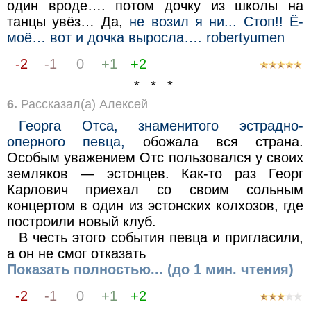
один вроде…. потом дочку из школы на
танцы увёз… Да,
не возил я ни... Стоп!! Ё-
моё… вот и дочка выросла…. robertyumen
-2
-1
0
+1
+2
* * *
6.
Рассказал(а) Алексей
Георга Отса, знаменитого эстрадно-
оперного певца,
обожала вся страна.
Особым уважением Отс пользовался у своих
земляков — эстонцев. Как-то раз Георг
Карлович приехал со своим сольным
концертом в один из эстонских колхозов, где
построили новый клуб.
В честь этого события певца и пригласили,
а он не смог отказать
Показать полностью... (до 1 мин. чтения)
-2
-1
0
+1
+2