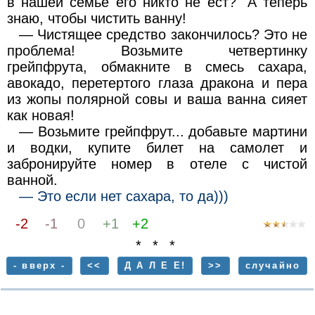
в нашей семье его никто не ест? "А теперь
знаю, чтобы чистить ванну!
— Чистящее средство закончилось? Это не
проблема! Возьмите четвертинку
грейпфрута, обмакните в смесь сахара,
авокадо, перетертого глаза дракона и пера
из жопы полярной совы и ваша ванна сияет
как новая!
— Возьмите грейпфрут... добавьте мартини
и водки, купите билет на самолет и
забронируйте номер в отеле с чистой
ванной.
— Это если нет сахара, то да)))
-2
-1
0
+1
+2
* * *
- вверх -
<<
Д А Л Е Е!
>>
случайно