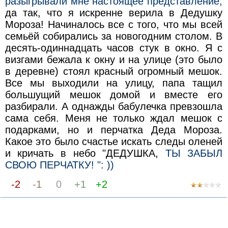
разыгрывали мне настоящее представление,
да так, что я искренне верила в Дедушку
Мороза! Начиналось все с того, что мы всей
семьёй собирались за новогодним столом. В
десять-одиннадцать часов стук в окно. Я с
визгами бежала к окну и на улице (это было
в деревне) стоял красный огромный мешок.
Все мы выходили на улицу, папа тащил
большущий мешок домой и вместе его
разбирали. А однажды бабулечка превзошла
сама себя. Меня не только ждал мешок с
подарками, но и перчатка Деда Мороза.
Какое это было счастье искать следы оленей
и кричать в небо "ДЕДУШКА,
ТЫ ЗАБЫЛ
СВОЮ ПЕРЧАТКУ! ": ))
-2
-1
0
+1
+2