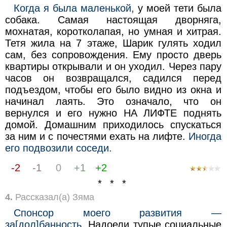
Когда я была маленькой,
у моей тети была
собака. Самая настоящая дворняга,
мохнатая, коротколапая, но умная и хитрая.
Тетя жила на 7 этаже, Шарик гулять ходил
сам, без сопровождения. Ему просто дверь
квартиры открывали и он уходил. Через пару
часов он возвращался, садился перед
подъездом, чтобы его было видно из окна и
начинал лаять. Это означало, что он
вернулся и его нужно НА ЛИФТЕ поднять
домой. Домашним приходилось спускаться
за ним и с почестями ехать на лифте.
Иногда
его подвозили соседи.
-2
-1
0
+1
+2
* * *
4.
Рассказал(а) Зяма
Спонсор моего развития —
за[дол]банность.
Надоели тупые социальные