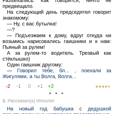
Разъехались. Как говорится, ничто не
предвещало.
На следующий день председятел говорит
знакомому:
— Ну, с вас бутылка!
—?
— Подъезжаем к дому, вдруг откуда ни
возьмись нарисовались гаишники и к нам:
Пьяный за рулем!
А за рулем-то водитель. Трезвый как
стёклышко)
Один гаишник другому:
—
Говорил тебе, бл... , поехали за
Жигулями, а ты Волга, Волга...
-2
-1
0
+1
+2
* * *
2.
Рассказал(а) Ипполит
На новый год бабушка с дедушкой