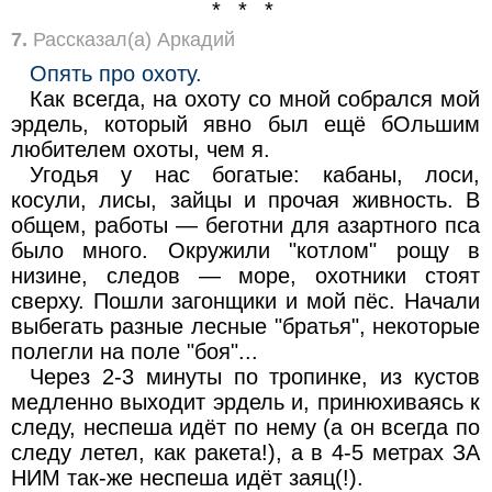
* * *
7.
Рассказал(а) Аркадий
Опять про охоту.
Как всегда, на охоту со мной собрался мой
эрдель, который явно был ещё бОльшим
любителем охоты, чем я.
Угодья у нас богатые: кабаны, лоси,
косули, лисы, зайцы и прочая живность. В
общем, работы — беготни для азартного пса
было много. Окружили "котлом" рощу в
низине, следов — море, охотники стоят
сверху. Пошли загонщики и мой пёс. Начали
выбегать разные лесные "братья", некоторые
полегли на поле "боя"...
Через 2-3 минуты по тропинке, из кустов
медленно выходит эрдель и, принюхиваясь к
следу, неспеша идёт по нему (а он всегда по
следу летел, как ракета!), а в 4-5 метрах ЗА
НИМ так-же неспеша идёт заяц(!).