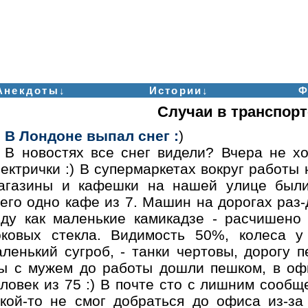
Анекдоты↓
Истории↓
Ф
Случаи в транспорт
В Лондоне выпал снег :
)
В новостях все снег видели? Вчера не х
ектрички :) В супермаркетах вокруг работы 
агазины и кафешки на нашей улице были
его одно кафе из 7. Машин на дорогах раз-
ьду как маленькие камикадзе - расчишено
оковых стекла. Видимость 50%, колеса у
аленький сугроб, - танки чертовы, дорогу 
ы с мужем до работы дошли пешком, в оф
ловек из 75 :) В почте сто с лишним сообще
акой-то не смог добраться до офиса из-за