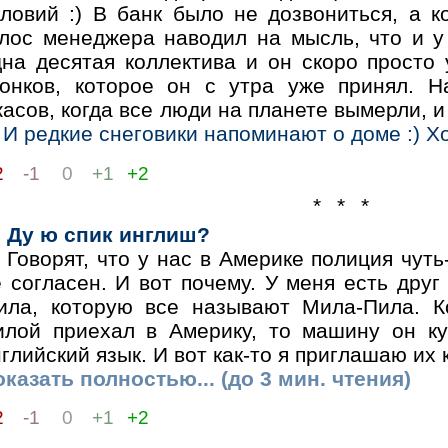
словий :) В банк было не дозвониться, а к
олос менеджера наводил на мысль, что и у
дна десятая коллектива и он скоро просто 
вонков, которое он с утра уже принял. 
асов, когда все люди на планете вымерли, 
) И редкие снеговики напоминают о доме :) Хо
2
-1
0
+1
+2
* * *
Ду ю спик инглиш?
Говорят, что у нас в Америке полиция чуть
 согласен. И вот почему. У меня есть друг
ила, которую все называют Мила-Пила. К
илой приехал в Америку, то машину он к
глийский язык. И вот как-то я приглашаю их 
казать полностью... (до 3 мин. чтения)
2
-1
0
+1
+2