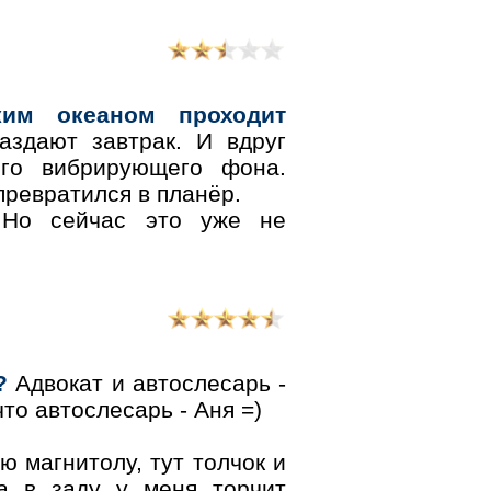
ким океаном проходит
здают завтрак. И вдруг
ого вибрирующего фона.
превратился в планёр.
 Но сейчас это уже не
?
Адвокат и автослесарь -
то автослесарь - Аня =)
ю магнитолу, тут толчок и
 а в заду у меня торчит