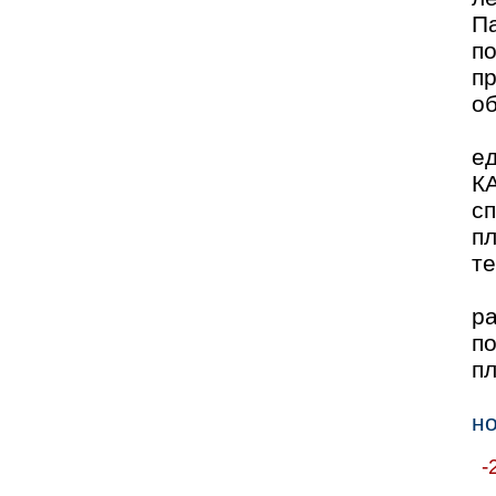
П
п
п
о
ед
К
сп
п
те
р
по
пл
но
-