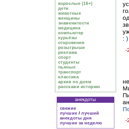
у
взрослые (16+)
дети
г
животные
о
женщины
знаменитости
з
медицина
уж
компьютер
:
курьёзы
откровения
розыгрыши
-
реклама
спорт
студенты
пьяные
транспорт
классика
не
архив по дням
расскажи историю
М
П
анекдоты
ан
По
свежие
лучшие
/
лучший
анекдоты дня
-
лучшие за неделю