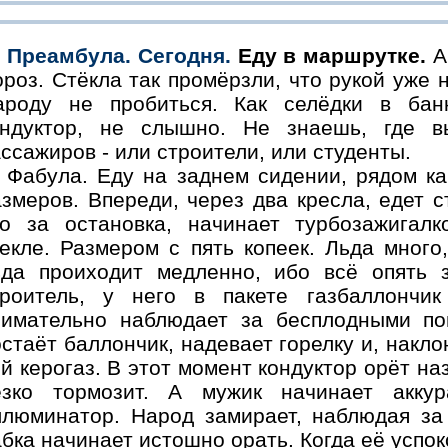
Преамбула. Сегодня.
Еду в маршрутке.
Ав
роз. Стёкла так промёрзли, что рукой уже 
ароду не пробиться. Как селёдки в банк
ондуктор, не слышно. Не знаешь, где в
ссажиров - или строители, или студенты.
Фабула. Еду на заднем сидении, рядом ка
змеров. Впереди, через два кресла, едет с
то за остановка, начинает турбозажигал
текле. Размером с пять копеек. Льда много
ьда проиходит медленно, ибо всё опять 
троитель, у него в пакете газбаллончи
нимательно наблюдает за бесплодными по
стаёт баллончик, надевает горелку и, наклон
й керогаз. В этот момент кондуктор орёт на
езко тормозит. А мужик начинает акку
ллюминатор. Народ замирает, наблюдая за
бка начинает истошно орать. Когда её успок