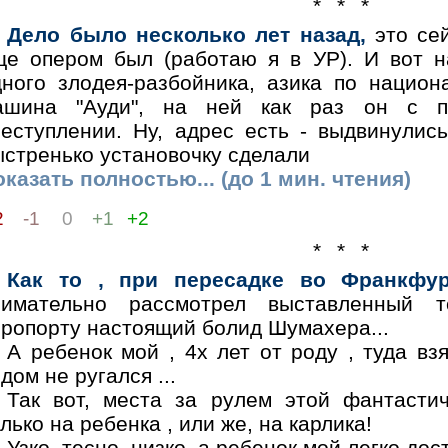
* * *
Дело было несколько лет назад,
это сей
ще опером был (работаю я в УР). И вот 
дного злодея-разбойника, азика по национ
ашина "Ауди", на ней как раз он с п
реступлении. Ну, адрес есть - выдвинулис
ыстренько установочку сделали
казать полностью... (до 1 мин. чтения)
2
-1
0
+1
+2
* * *
Как то , при пересадке во Франкфур
нимательно рассмотрел выставленный 
эропорту настоящий болид Шумахера...
А ребенок мой , 4х лет от роду , туда вз
дом не ругался ...
Так вот, места за рулем этой фантасти
лько на ребенка , или же, на карлика!
Узко, тесно, низко, а ребенок мой легко до