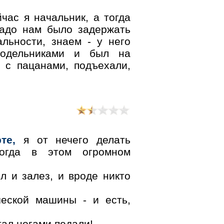
час я начальник, а тогда
надо нам было задержать
альности, знаем - у него
одельниками и был на
ь с пацанами, подъехали,
те,
я от нечего делать
тогда в этом огромном
ял и залез, и вроде никто
ческой машины - и есть,
стал ногами педали!