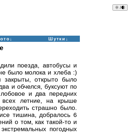
🌞 /🌒
ото↓
Шутки↓
е
одили поезда, автобусы и
не было молока и хлеба :)
 закрыты, открыто было
два и обчелся, буксуют по
 лобовое и два передних
 всех летние, на крыше
переходить страшно было.
исе тишина, добралось 6
ний о том, как такой-то и
 экстремальных погодных