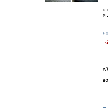
кт
вы
не
-
у
во