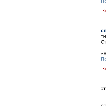
По
-
с
т
Ог
«н
По
-
эт
л