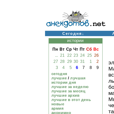
Сегодня↓
истории
Пн
Вт
Ср
Чт
Пт
Сб
Вс
...
21
22
23
24
25
26
27
28
29
30
31
1
2
эл
3
4
5
6
7
8
9
М
сегодня
вс
лучшие
/
лучшая
л
истории дня
б
лучшие за неделю
лучшие за месяц
м
лучшие архив
М
лучшие в этот день
новые
че
армия
т
анонимно