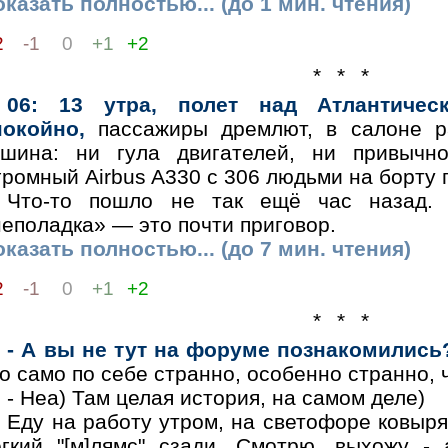
казать полностью... (до 1 мин. чтения)
2
-1
0
+1
+2
* * *
06: 13 утра, полет над Атлантичес
покойно,
пассажиры дремлют, в салоне ра
ишина: ни гула двигателей, ни привычн
ромный Airbus A330 с 306 людьми на борту 
Что-то пошло не так ещё час назад.
еполадка» — это почти приговор.
казать полностью... (до 7 мин. чтения)
2
-1
0
+1
+2
* * *
- А вы не тут на форуме познакомились
о само по себе странно, особенно странно, ч
- Неа) Там целая история, на самом деле)
Еду на работу утром, на светофоре ковыря
егкий "[м]лямс" сзади. Смотрю, выхожу -