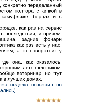
, конкретно переделанный
остом полтора с кепкой в
 камуфляже, берцах и с
орядке, как раз на сервис
ь последствия, и причем,
ашина, задние фонари
птика как раз есть у нас,
няем, а то поворотник у
де она, как оказалось,
 хорошим автоэлектриком,
ообще ветеринар, но "тут
ак в лучших домах,
рез неделю позвонил по
хались)