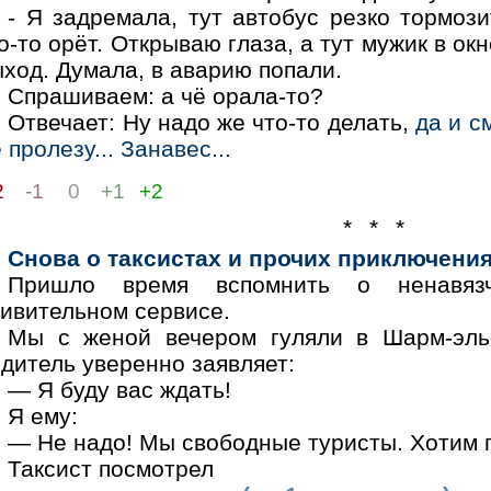
- Я задремала, тут автобус резко тормоз
о-то орёт. Открываю глаза, а тут мужик в ок
ход. Думала, в аварию попали.
Спрашиваем: а чё орала-то?
Отвечает: Ну надо же что-то делать,
да и с
 пролезу... Занавес...
2
-1
0
+1
+2
* * *
Снова о таксистах и прочих приключения
Пришло время вспомнить о ненавяз
дивительном сервисе.
Мы с женой вечером гуляли в Шарм-эль-
дитель уверенно заявляет:
— Я буду вас ждать!
Я ему:
— Не надо! Мы свободные туристы. Хотим г
Таксист посмотрел