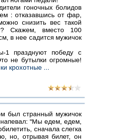
одители гоночных болидов
ем : отказавшись от фар,
 можно снизить вес такой
ь? Скажем, вместо 100
м, в нее садится мужичок
ы-1 празднуют победу с
то не бутылки огромные!
ки крохотные ...
м был странный мужичок
 напевал: "Мы едем, едем,
обилетить, сначала слегка
ю, но, отрывая билет, он