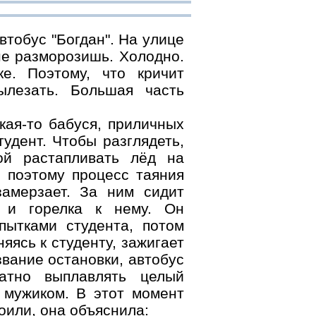
тобус "Богдан". На улице
не разморозишь. Холодно.
е. Поэтому, что кричит
ылезать. Большая часть
кая-то бабуся, приличных
тудент. Чтобы разглядеть,
кой растапливать лёд на
, поэтому процесс таяния
замерзает. За ним сидит
к и горелка к нему. Он
пытками студента, потом
яясь к студенту, зажигает
звание остановки, автобус
ратно выплавлять целый
 мужиком. В этот момент
оили, она объяснила: