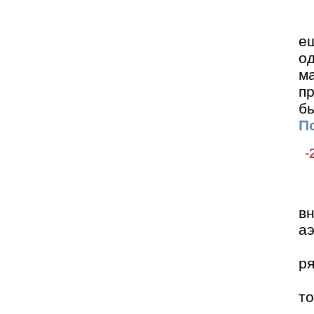
е
о
м
п
б
По
-
в
а
ря
то