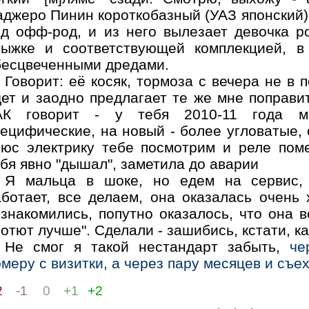
аджеро Пинин короткобазный (УАЗ японский)
од офф-род, и из него вылезает девочка р
рыжке и соответствующей комплекцией, в
бесцвеченными дредами.
Говорит: её косяк, тормоза с вечера не в п
ет и заодно предлагает те же мне поправит
АК говорит - у тебя 2010-11 года м
ецифические, на новый - более угловатые, о
люс электрику тебе посмотрим и реле поме
бя явно "дышал", заметила до аварии
Я мальца в шоке, но едем на сервис, г
аботает, все делаем, она оказалась очень
знакомились, попутно оказалось, что она в
отют лучше". Сделали - зашибись, кстати, к
Не смог я такой нестандарт забыть,
че
меру с визитки, а через пару месяцев и съе
2
-1
0
+1
+2