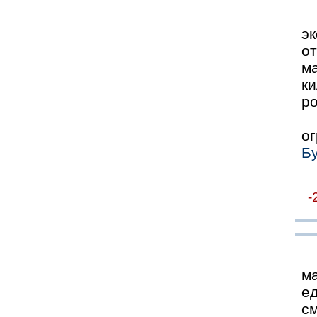
э
о
м
ки
ро
о
Бу
-
ма
ед
с