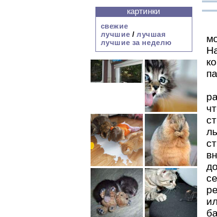
картинки
свежие
лучшие
/
лучшая
мо
лучшие за неделю
Н
к
па
ра
ч
с
л
с
в
до
се
р
и
ба