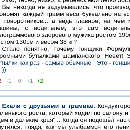
Вы никогда не задумывались, что произв
кономят каждый грамм веса буквально на вс
т поворотников... а ведь главное, на чем
ашины, с водителем, это сам водител
лограммового здорового мужика ростом 190с
стом 130см и весом 38 кг?
Стало понятно, почему гонщики Формул
громными бутылками шампанского! Нееет! Э
тылки как раз - самые обычные ! Это - гонши
))
2
-1
0
+1
+2
Ехали с друзьями в трамвае.
Кондукторо
ленького роста, который ходил по салону и
ем в далёкие края"... Когда он подошёл нас 
мутился, глядя, как мы улыбаемся его пени