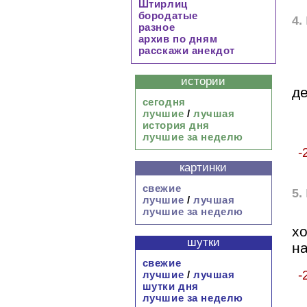
Штирлиц
бородатые
4.
разное
архив по дням
расскажи анекдот
истории
де
сегодня
лучшие
/
лучшая
история дня
лучшие за неделю
-
картинки
свежие
5.
лучшие
/
лучшая
лучшие за неделю
х
шутки
на
свежие
-
лучшие
/
лучшая
шутки дня
лучшие за неделю