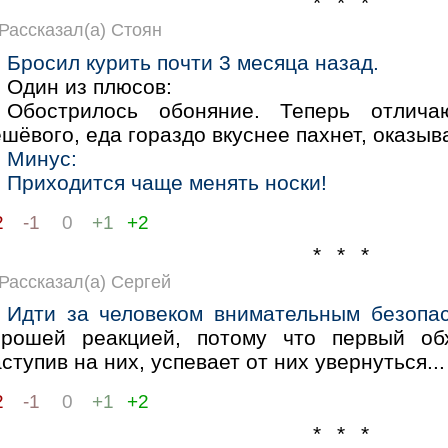
* * *
Рассказал(а) Стоян
Бросил курить почти 3 месяца назад.
Один из плюсов:
Обострилось обоняние. Теперь отли
шёвого, еда гораздо вкуснее пахнет, оказыв
Минус:
Приходится чаще менять носки!
2
-1
0
+1
+2
* * *
Рассказал(а) Сергей
Идти за человеком внимательным безопас
орошей реакцией, потому что первый обх
ступив на них, успевает от них увернуться...
2
-1
0
+1
+2
* * *