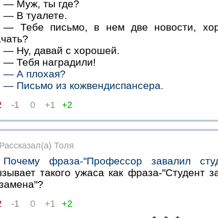
— Муж, ты где?
— В туалете.
— Тебе письмо, в нем две новости, хор
ачать?
— Ну, давай с хорошей.
— Тебя наградили!
— А плохая?
— Письмо из кожвендиспансера.
2
-1
0
+1
+2
Рассказал(а) Толя
Почему фраза-"Профессор завалил студ
ызывает такого ужаса как фраза-"Студент 
кзамена"?
2
-1
0
+1
+2