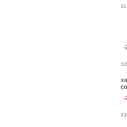
11
-
12
х
со
-
13