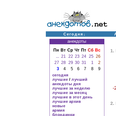
Сегодня↓
анекдоты
Пн
Вт
Ср
Чт
Пт
Сб
Вс
1.
...
21
22
23
24
25
26
27
28
29
30
31
1
2
3
4
5
6
7
8
9
сегодня
лучшие
/
лучший
анекдоты дня
-
лучшие за неделю
лучшие за месяц
лучшие в этот день
лучшие архив
2.
новые
армия
блондинки