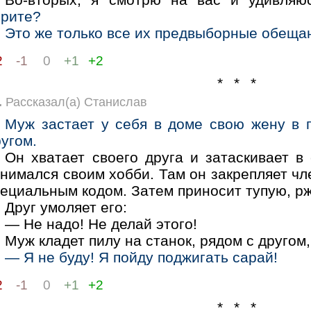
ерите?
Это же только все их предвыборные обещани
2
-1
0
+1
+2
* * *
.
Рассказал(а) Станислав
Муж застает у себя в доме свою жену в 
угом.
Он хватает своего друга и затаскивает в 
нимался своим хобби. Там он закрепляет чле
ециальным кодом. Затем приносит тупую, рж
Друг умоляет его:
— Не надо! Не делай этого!
Муж кладет пилу на станок, рядом с другом
— Я не буду! Я пойду поджигать сарай!
2
-1
0
+1
+2
* * *