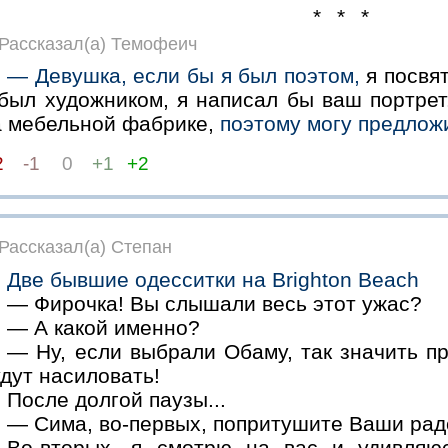
* * *
Рассказал(а) Темофеич
— Девушка, если бы я был поэтом,
я посвят
 был художником, я написал бы ваш портрет
а мебельной фабрике,
поэтому могу предложи
2
-1
0
+1
+2
Рассказал(а) Степан
Две бывшие одесситки на Вrightоn Веасh
— Фирочка! Вы слышали весь этот ужас?
— А какой именно?
— Ну, если выбрали Обаму, так значить пр
дут насиловать!
После долгой паузы...
— Сима, во-первых, попритушите Ваши рад
Во-вторых, я смотрю на вас и удивляю