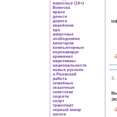
взрослые (16+)
Вовочка
врачи
деньги
н
дорога
еврейские
еда
животные
злободневно
киногерои
компьютерные
коронавирус
-
криминал
наркоманы
национальности
новые русские
п.Ржевский
3.
работа
семейные
сказочные
советские
в
соцсети
э
спорт
транспорт
-
черный юмор
школа