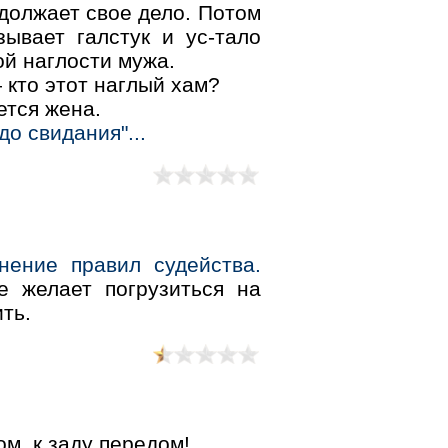
должает свое дело. Потом
зывает галстук и ус-тало
ой наглости мужа.
 кто этот наглый хам?
ется жена.
до свидания"...
ение правил судейства.
е желает погрузиться на
ть.
м, к заду передом!