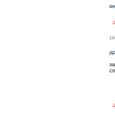
в
-
10
др
за
сп
-