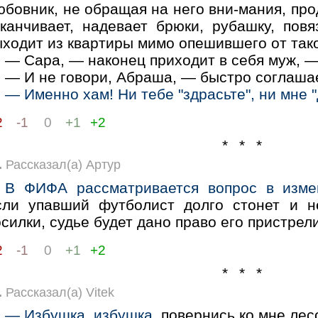
бовник, не обращая на него вни-мания, про
аканчивает, надевает брюки, рубашку, повя
ходит из квартиры мимо опешившего от так
— Сара, — наконец приходит в себя муж, —
— И не говори, Абраша, — быстро соглаша
— Именно хам! Ни тебе "здрасьте", ни мне "
2
-1
0
+1
+2
* * *
.
Рассказал(а) Артур
В ФИФА рассматривается вопрос в измен
сли упавший футболист долго стонет и н
силки, судье будет дано право его пристрели
2
-1
0
+1
+2
* * *
.
Рассказал(а) Vitek
— Избушка, избушка,
повернись ко мне лесо