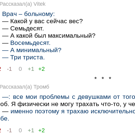
Рассказал(а) Vitek
Врач – больному:
— Какой у вас сейчас вес?
— Семьдесят.
— А какой был максимальный?
—
Восемьдесят.
— А минимальный?
— Три триста.
2
-1
0
+1
+2
* * *
Рассказал(а) Тромб
—: все мои проблемы с девушками от того
об. Я физически не могу трахать что-то, у че
—
именно поэтому я трахаю исключительн
бе.
2
-1
0
+1
+2