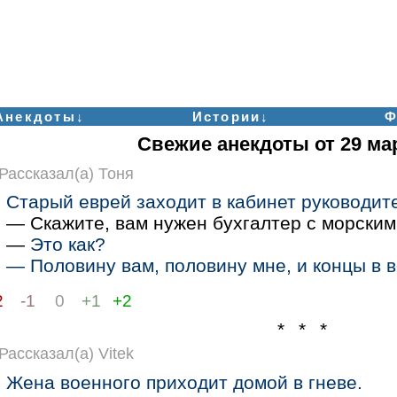
Анекдоты↓
Истории↓
Ф
Свежие анекдоты от 29 ма
Рассказал(а) Тоня
Старый еврей заходит в кабинет руководит
— Скажите, вам нужен бухгалтер с морским
—
Это как?
— Половину вам, половину мне, и концы в в
2
-1
0
+1
+2
* * *
Рассказал(а) Vitek
Жена военного приходит домой в гневе.