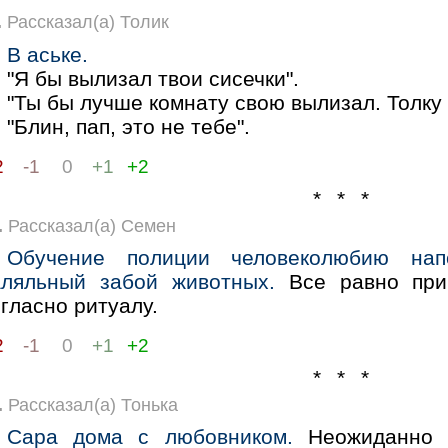
.
Рассказал(а) Толик
В аське.
"Я бы вылизал твои сисечки".
"Ты бы лучше комнату свою вылизал. Толку
"Блин, пап, это не тебе".
2
-1
0
+1
+2
* * *
.
Рассказал(а) Семен
Обучение полиции человеколюбию на
аляльный забой животных.
Все равно при
гласно ритуалу.
2
-1
0
+1
+2
* * *
.
Рассказал(а) Тонька
Сара дома с любовником.
Неожиданно м