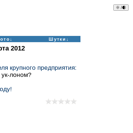
🌞 /🌒
ото↓
Шутки↓
рта 2012
еля крупного предприятия:
 ук-лоном?
оду!