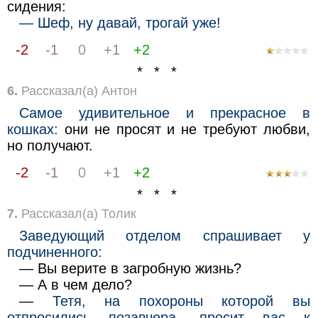
сидения:
— Шеф, ну давай, трогай уже!
-2
-1
0
+1
+2
* * *
6.
Рассказал(а) Антон
Самое удивительное и прекрасное в
кошках:
они не просят и не требуют любви,
но получают.
-2
-1
0
+1
+2
* * *
7.
Рассказал(а) Толик
Заведующий отделом спрашивает у
подчиненного:
— Вы верите в загробную жизнь?
— А в чем дело?
—
Тетя, на похороны которой вы
отпросились позавчера, просит вас к