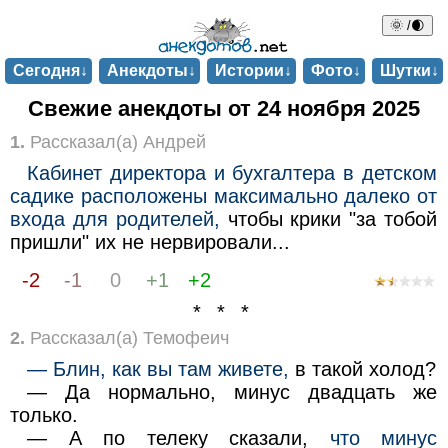
🌞 /🌒
Сегодня↓
Анекдоты↓
Истории↓
Фото↓
Шутки↓
Свежие анекдоты от 24 ноября 2025
1.
Рассказал(а) Андрей
Кабинет директора и бухгалтера в детском
садике расположены максимально далеко от
входа для родителей,
чтобы крики "за тобой
пришли" их не нервировали...
-2
-1
0
+1
+2
* * *
2.
Рассказал(а) Темофеич
— Блин, как вы там живете,
в такой холод?
— Да нормально, минус двадцать же
только.
— А по телеку сказали,
что минус