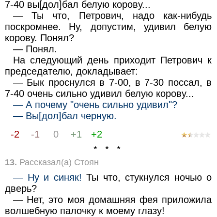
7-40 вы[дол]бал белую корову...
— Ты что, Петрович, надо как-нибудь
поскромнее. Ну, допустим, удивил белую
корову. Понял?
— Понял.
На следующий день приходит Петрович к
председателю, докладывает:
— Бык проснулся в 7-00, в 7-30 поссал, в
7-40 очень сильно удивил белую корову...
— А почему "очень сильно удивил"?
— Вы[дол]бал черную.
-2
-1
0
+1
+2
* * *
13.
Рассказал(а) Стоян
— Ну и синяк!
Ты что, стукнулся ночью о
дверь?
— Нет, это моя домашняя фея приложила
волшебную палочку к моему глазу!