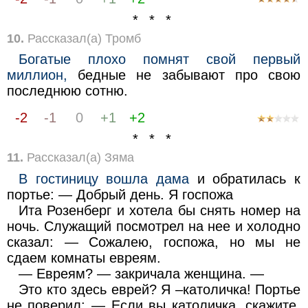
* * *
10.
Рассказал(а) Тромб
Богатые плохо помнят свой первый
миллион,
бедные не забывают про свою
последнюю сотню.
-2
-1
0
+1
+2
* * *
11.
Рассказал(а) Зяма
В гостиницу вошла дама
и обратилась к
портье: — Добрый день. Я госпожа
Ита Розенберг и хотела бы снять номер на
ночь. Служащий посмотрел на нее и холодно
сказал: — Сожалею, госпожа, но мы не
сдаем комнаты евреям.
— Евреям? — закричала женщина. —
Это кто здесь еврей? Я –католичка! Портье
не поверил: — Если вы католичка, скажите,