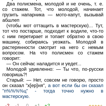
Два полисмена, молодой и не очень, т. е.
со стажем. Тот, что молодой, начинает
грузить напарника — мото-капут, вызывай
абшлеп
(чтобы мот оттащить в мастерскую)... Тут,
тот что постарше, подходит к водиле, что-то
с ним перетирает и топает обратно в свою
машину, собираясь уезжать. Молодой в
растерянности смотрит на него с немым
вопросом. На что полисмен со стажем
говорит:
— Он сейчас наладится и уедет...
Молодой удивленно: — Ты что, по-русски
говоришь?!
Старый: — Нет, совсем не говорю, просто
он сказал "х[ер]ня",
а вот если бы он сказал
"п%%%%ц" - тогда точно нужно в
мастерскую.
-2
-1
0
+1
+2