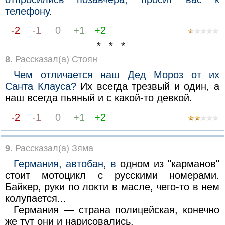
телефону.
-2
-1
0
+1
+2
* * *
8.
Рассказал(а) Стоян
Чем отличается наш Дед Мороз от их
Санта Клауса?
Их всегда трезвый и один, а
наш всегда пьяный и с какой-то девкой.
-2
-1
0
+1
+2
9.
Рассказал(а) Зяма
Германия, автобан, в
одном из "карманов"
стоит мотоцикл с русскими номерами.
Байкер, руки по локти в масле, чего-то в нем
колупается...
Германия — страна полицейская, конечно
же тут они и нарисовались.