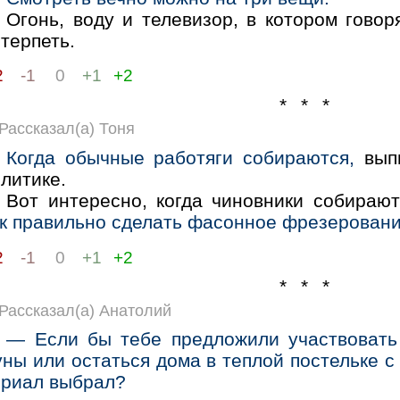
Огонь, воду и телевизор, в котором говор
терпеть.
2
-1
0
+1
+2
* * *
Рассказал(а) Тоня
Когда обычные работяги собираются,
выпи
литике.
Вот интересно, когда чиновники собираю
ак правильно сделать фасонное фрезерован
2
-1
0
+1
+2
* * *
Рассказал(а) Анатолий
— Если бы тебе предложили участвовать
ны или остаться дома в теплой постельке с
ериал выбрал?