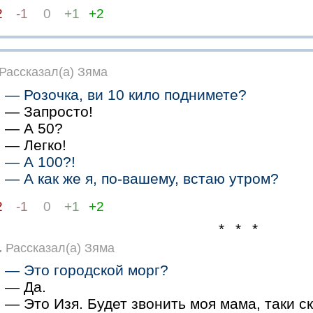
2
-1
0
+1
+2
Рассказал(а) Зяма
— Розочка, ви 10 кило поднимете?
— Запросто!
— А 50?
— Легко!
— А 100?!
— А как же я, по-вашему, встаю утром?
2
-1
0
+1
+2
* * *
.
Рассказал(а) Зяма
— Это городской морг?
— Да.
— Это Изя. Будет звонить моя мама, таки ск