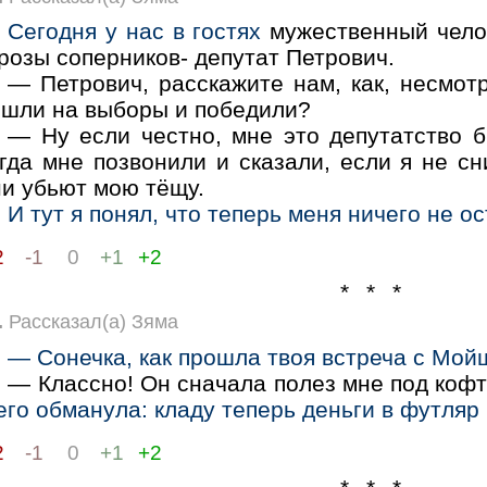
Сегодня у нас в гостях
мужественный челов
розы соперников- депутат Петрович.
— Петрович, расскажите нам, как, несмотр
ошли на выборы и победили?
— Ну если честно, мне это депутатство 
гда мне позвонили и сказали, если я не сн
ни убьют мою тёщу.
И тут я понял, что теперь меня ничего не ос
2
-1
0
+1
+2
* * *
.
Рассказал(а) Зяма
— Сонечка, как прошла твоя встреча с Мо
— Классно! Он сначала полез мне под кофт
его обманула: кладу теперь деньги в футляр 
2
-1
0
+1
+2