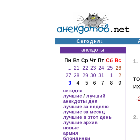
Сегодня↓
анекдоты
Пн
Вт
Ср
Чт
Пт
Сб
Вс
1.
...
21
22
23
24
25
26
27
28
29
30
31
1
2
то
3
4
5
6
7
8
9
их
сегодня
лучшие
/
лучший
-
анекдоты дня
лучшие за неделю
лучшие за месяц
2.
лучшие в этот день
лучшие архив
новые
армия
блондинки