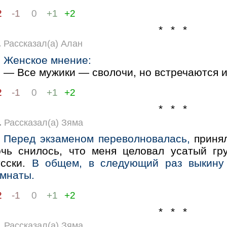
2
-1
0
+1
+2
* * *
.
Рассказал(а) Алан
Женское мнение:
— Все мужики — сволочи, но встречаются и
2
-1
0
+1
+2
* * *
.
Рассказал(а) Зяма
Перед экзаменом переволновалась,
принял
очь снилось, что меня целовал усатый гру
усски.
В общем, в следующий раз выкину 
омнаты.
2
-1
0
+1
+2
* * *
.
Рассказал(а) Зяма