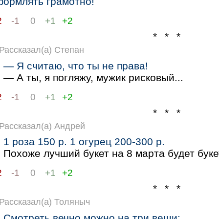
формлять грамотно!
2
-1
0
+1
+2
* * *
Рассказал(а) Степан
— Я считаю, что ты не права!
— А ты, я погляжу, мужик рисковый...
2
-1
0
+1
+2
* * *
Рассказал(а) Андрей
1 роза 150 р. 1 огурец 200-300 р.
Похоже лучший букет на 8 марта будет буке
2
-1
0
+1
+2
* * *
Рассказал(а) Толяныч
Смотреть вечно можно на три вещи: