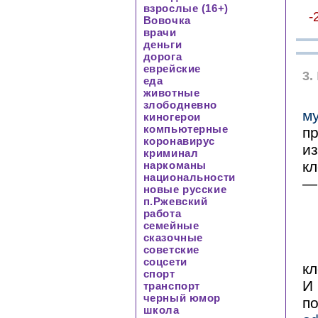
взрослые (16+)
-
Вовочка
врачи
деньги
дорога
еврейские
3.
еда
животные
злободневно
м
киногерои
компьютерные
п
коронавирус
из
криминал
кл
наркоманы
национальности
— 
новые русские
п.Ржевский
работа
семейные
сказочные
советские
соцсети
кл
спорт
И 
транспорт
черный юмор
п
школа