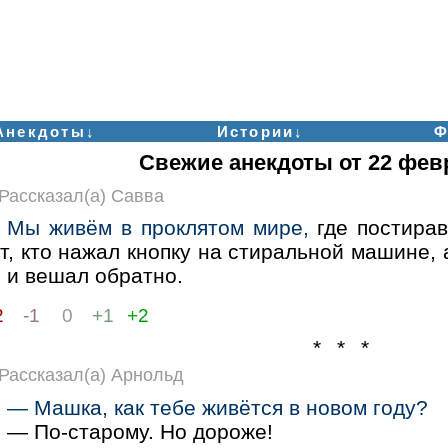
Анекдоты↓
Истории↓
Ф
Свежие анекдоты от 22 фев
Рассказал(а) Савва
Мы живём в проклятом мире,
где постирав
т, кто нажал кнопку на стиральной машине, а
 и вешал обратно.
2
-1
0
+1
+2
* * *
Рассказал(а) Арнольд
— Машка, как тебе живётся в новом году?
— По-старому. Но дороже!