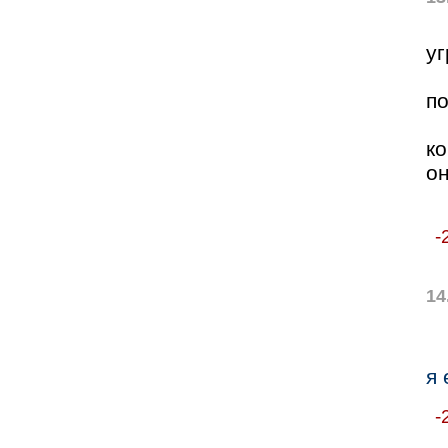
уг
п
ко
о
-
14
я 
-