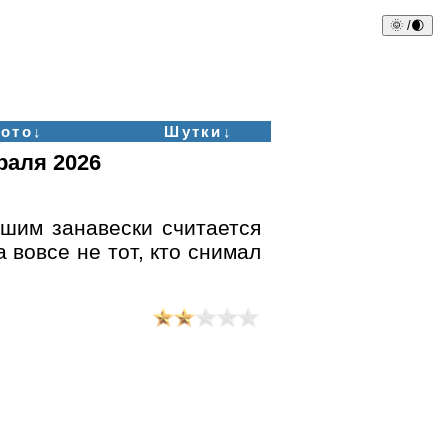
🌞 /🌒
ото↓
Шутки↓
раля 2026
шим занавески считается
 вовсе не тот, кто снимал