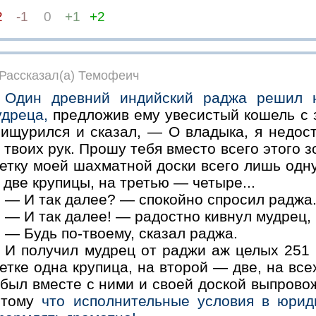
2
-1
0
+1
+2
Рассказал(а) Темофеич
Один древний индийский раджа решил н
удреца,
предложив ему увесистый кошель с 
рищурился и сказал, — О владыка, я недос
 твоих рук. Прошу тебя вместо всего этого 
етку моей шахматной доски всего лишь одну
две крупицы, на третью — четыре...
— И так далее? — спокойно спросил раджа
— И так далее! — радостно кивнул мудрец, 
— Будь по-твоему, сказал раджа.
И получил мудрец от раджи аж целых 251
етке одна крупица, на второй — две, на вс
был вместе с ними и своей доской выпровож
отому
что исполнительные условия в юрид