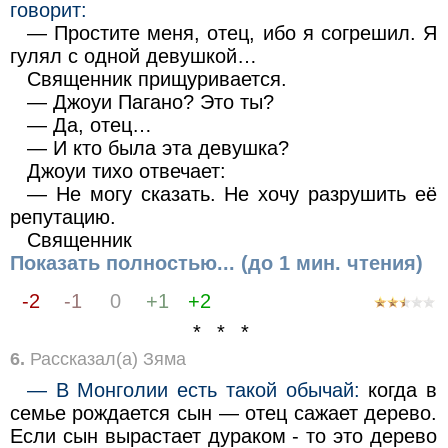
говорит:
— Простите меня, отец, ибо я согрешил. Я
гулял с одной девушкой…
Священник прищуривается.
— Джоуи Пагано? Это ты?
— Да, отец…
— И кто была эта девушка?
Джоуи тихо отвечает:
— Не могу сказать. Не хочу разрушить её
репутацию.
Священник
Показать полностью... (до 1 мин. чтения)
-2
-1
0
+1
+2
* * *
6.
Рассказал(а) Зяма
— В Монголии есть такой обычай:
когда в
семье рождается сын — отец сажает дерево.
Если сын вырастает дураком - то это дерево