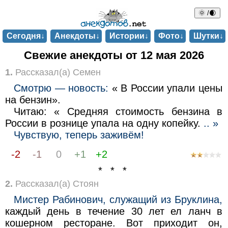
🌞 /🌒
Сегодня↓
Анекдоты↓
Истории↓
Фото↓
Шутки↓
Свежие анекдоты от 12 мая 2026
1.
Рассказал(а) Семен
Смотрю — новость:
« В России упали цены
на бензин».
Читаю: « Средняя стоимость бензина в
России в рознице упала на одну копейку.
.. »
Чувствую, теперь заживём!
-2
-1
0
+1
+2
* * *
2.
Рассказал(а) Стоян
Мистер Рабинович, служащий из Бруклина,
каждый день в течение 30 лет ел ланч в
кошерном ресторане. Вот приходит он,