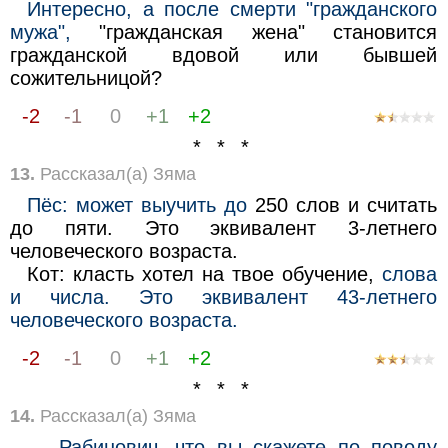
Интересно, а после смерти "гражданского
мужа",
"гражданская жена" становится
гражданской вдовой или бывшей
сожительницой?
-2
-1
0
+1
+2
* * *
13.
Рассказал(а) Зяма
Пёс: может выучить до
250 слов и считать
до пяти. Это эквивалент 3-летнего
человеческого возраста.
Кот: класть хотел на твое обучение,
слова
и числа. Это эквивалент 43-летнего
человеческого возраста.
-2
-1
0
+1
+2
* * *
14.
Рассказал(а) Зяма
— Рабинович, что вы скажете по поводу