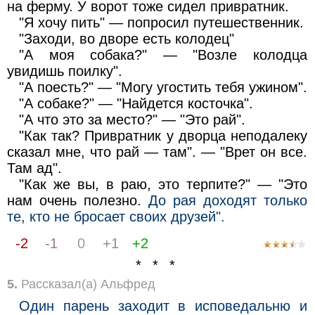
на ферму. У ворот тоже сидел привратник.
"Я хочу пить" — попросил путешественник.
"Заходи, во дворе есть колодец"
"А моя собака?" — "Возле колодца
увидишь поилку".
"А поесть?" — "Могу угостить тебя ужином".
"А собаке?" — "Найдется косточка".
"А что это за место?" — "Это рай".
"Как так? Привратник у дворца неподалеку
сказал мне, что рай — там". — "Врет он все.
Там ад".
"Как же вы, в раю, это терпите?" — "Это
нам очень полезно.
До рая доходят только
те, кто не бросает своих друзей".
-2
-1
0
+1
+2
* * *
5.
Рассказал(а) Альфред
Один парень заходит в исповедальню и