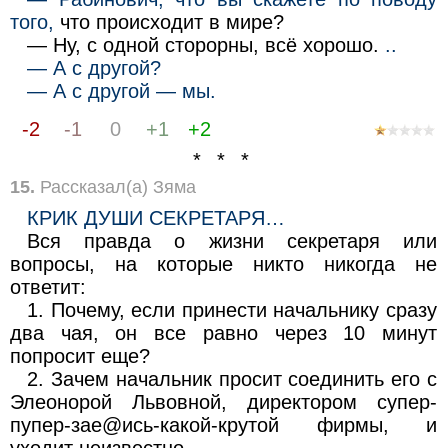
того,
что происходит в мире?
— Ну, с одной сторорны, всё хорошо.
..
— А с другой?
— А с другой — мы.
-2
-1
0
+1
+2
* * *
15.
Рассказал(а) Зяма
КРИК ДУШИ СЕКРЕТАРЯ…
Вся правда о жизни секретаря или
вопросы, на которые никто никогда не
ответит:
1. Почему, если принести начальнику сразу
два чая, он все равно через 10 минут
попросит еще?
2. Зачем начальник просит соединить его с
Элеонорой Львовной, директором супер-
пупер-зае@ись-какой-крутой фирмы, и
уходит неизвестно