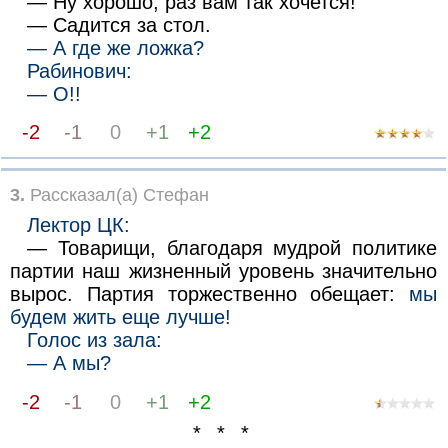
— Ну хорошо, раз вам так хочется!
— Садится за стол.
— А где же ложка?
Рабинович:
— О!!
-2
-1
0
+1
+2
3.
Рассказал(а) Стефан
Лектор ЦК:
— Товарищи, благодаря мудрой политике
партии наш жизненный уровень значительно
вырос. Партия торжественно обещает:
мы
будем жить еще лучше!
Голос из зала:
— А мы?
-2
-1
0
+1
+2
* * *