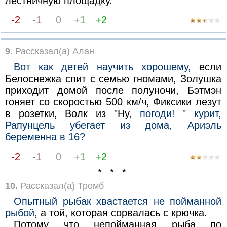
лестничную площадку.
-2
-1
0
+1
+2
9.
Рассказал(а) Алан
Вот как детей научить хорошему,
если
Белоснежка спит с семью гномами, Золушка
приходит домой после полуночи, Бэтмэн
гоняет со скоростью 500 км/ч, Фиксики лезут
в розетки, Волк из "Ну,
погоди! " курит,
Рапунцель убегает из дома, Ариэль
беременна в 16?
-2
-1
0
+1
+2
* * *
10.
Рассказал(а) Тромб
Опытный рыбак хвастается не пойманной
рыбой,
а той, которая сорвалась с крючка.
Потому что непойманная рыба по