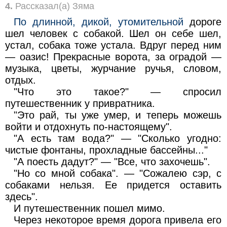
4.
Рассказал(а) Зяма
По длинной, дикой, утомительной
дороге
шел человек с собакой. Шел он себе шел,
устал, собака тоже устала. Вдруг перед ним
— оазис! Прекрасные ворота, за оградой —
музыка, цветы, журчание ручья, словом,
отдых.
"Что это такое?" — спросил
путешественник у привратника.
"Это рай, ты уже умер, и теперь можешь
войти и отдохнуть по-настоящему".
"А есть там вода?" — "Сколько угодно:
чистые фонтаны, прохладные бассейны..."
"А поесть дадут?" — "Все, что захочешь".
"Но со мной собака". — "Сожалею сэр, с
собаками нельзя. Ее придется оставить
здесь".
И путешественник пошел мимо.
Через некоторое время дорога привела его