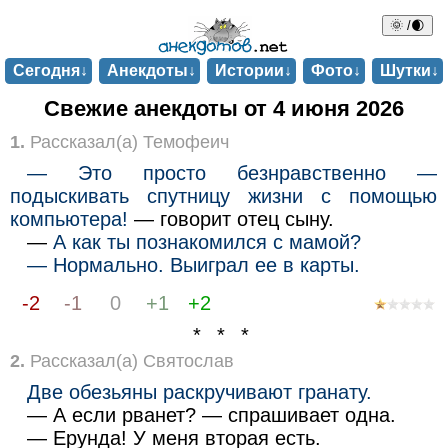
🌞 /🌒
Сегодня↓
Анекдоты↓
Истории↓
Фото↓
Шутки↓
Свежие анекдоты от 4 июня 2026
1.
Рассказал(а) Темофеич
— Это просто безнравственно —
подыскивать спутницу жизни с помощью
компьютера!
— говорит отец сыну.
—
А как ты познакомился с мамой?
— Нормально. Выиграл ее в карты.
-2
-1
0
+1
+2
* * *
2.
Рассказал(а) Святослав
Две обезьяны раскручивают гранату.
— А если рванет? — спрашивает одна.
— Ерунда! У меня вторая есть.