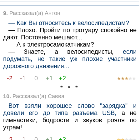
9.
Рассказал(а) Антон
— Как Вы относитесь к велосипедистам?
— Плохо. Пройти по тротуару спокойно не
дают. Постоянно мешают...
— А к электросамокатчикам?
— Знаете, а велосипедисты,
если
подумать, не такие уж плохие участники
дорожного движения...
-2
-1
0
+1
+2
* * *
10.
Рассказал(а) Савва
Вот взяли хорошее слово "зарядка" и
довели его до типа разъема USВ,
а не
гимнастики, бодрости и звуков рояля по
утрам!
-2
-1
0
+1
+2