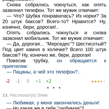
Снова собрались чокнуться, как опять
зазвонил телефон. Тот же мужик отвечает:
— Что? Шубка понравилась? Из норки? За
20 штук баксов? Всего-то? Нравится? Ну,
конечно, бери, дорогая!..
Опять собрались чокнуться и снова
зазвонил мобильник. Тот же мужик отвечает:
— Да, дорогая... "Мерседес"? Шестисотый?
Под цвет камня в колечке? Всего 100 штук
баксов? Ну, конечно же, бери, дорогая!
Повесив трубку,
он обращается к
приятелям:
— Пацаны, а чей это телефон?..
-2
-1
0
+1
+2
* * *
13.
Рассказал(а) Зяма
— Любимая, у меня закончились деньги!
— Ну какая же я тебе "любимая"?