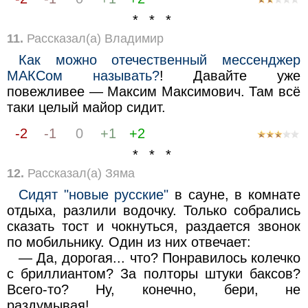
* * *
11.
Рассказал(а) Владимир
Как можно отечественный мессенджер
МАКСом называть?
! Давайте уже
повежливее — Максим Максимович. Там всё
таки целый майор сидит.
-2
-1
0
+1
+2
* * *
12.
Рассказал(а) Зяма
Сидят "новые русские"
в сауне, в комнате
отдыха, разлили водочку. Только собрались
сказать тост и чокнуться, раздается звонок
по мобильнику. Один из них отвечает:
— Да, дорогая... что? Понравилось колечко
с бриллиантом? За полторы штуки баксов?
Всего-то? Ну, конечно, бери, не
раздумывая!..