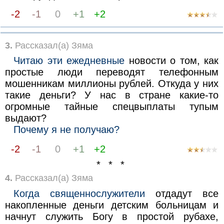
-2
-1
0
+1
+2
3.
Рассказал(а) Зяма
Читаю эти ежедневные
новости о том, как
простые люди переводят телефонным
мошенникам миллионы рублей. Откуда у них
такие деньги? У нас в стране какие-то
огромные тайные спецвыплаты тупым
выдают?
Почему я не получаю?
-2
-1
0
+1
+2
* * *
4.
Рассказал(а) Зяма
Когда священнослужители
отдадут все
накопленные деньги детским больницам и
начнут служить Богу в простой рубахе,