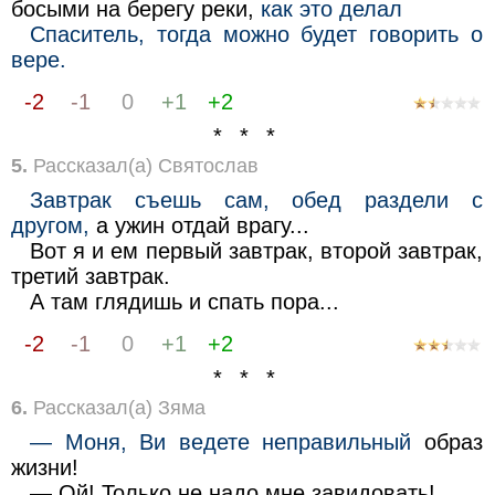
босыми на берегу реки,
как это делал
Спаситель, тогда можно будет говорить о
вере.
-2
-1
0
+1
+2
* * *
5.
Рассказал(а) Святослав
Завтрак съешь сам, обед раздели с
другом,
а ужин отдай врагу...
Вот я и ем первый завтрак, второй завтрак,
третий завтрак.
А там глядишь и спать пора...
-2
-1
0
+1
+2
* * *
6.
Рассказал(а) Зяма
— Моня, Ви ведете неправильный
образ
жизни!
— Ой! Только не надо мне завидовать!