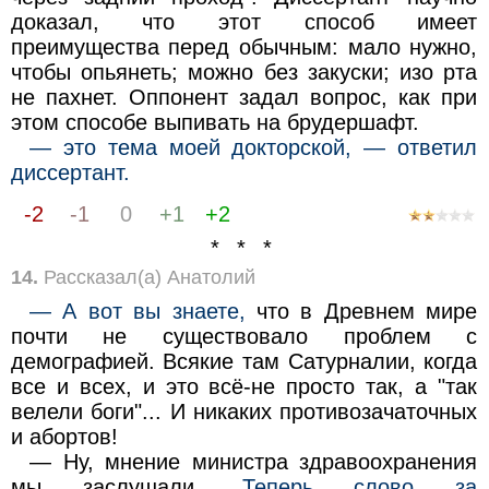
доказал, что этот способ имеет
преимущества перед обычным: мало нужно,
чтобы опьянеть; можно без закуски; изо рта
не пахнет. Оппонент задал вопрос, как при
этом способе выпивать на брудершафт.
— это тема моей докторской, — ответил
диссертант.
-2
-1
0
+1
+2
* * *
14.
Рассказал(а) Анатолий
— А вот вы знаете,
что в Древнем мире
почти не существовало проблем с
демографией. Всякие там Сатурналии, когда
все и всех, и это всё-не просто так, а "так
велели боги"... И никаких противозачаточных
и абортов!
— Ну, мнение министра здравоохранения
мы заслушали.
Теперь слово за