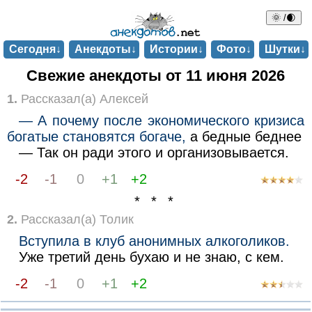
🌞 /🌒
Сегодня↓
Анекдоты↓
Истории↓
Фото↓
Шутки↓
Свежие анекдоты от 11 июня 2026
1.
Рассказал(а) Алексей
— А почему после экономического кризиса
богатые становятся богаче,
а бедные беднее
— Так он ради этого и организовывается.
-2
-1
0
+1
+2
* * *
2.
Рассказал(а) Толик
Вступила в клуб анонимных алкоголиков.
Уже третий день бухаю и не знаю, с кем.
-2
-1
0
+1
+2