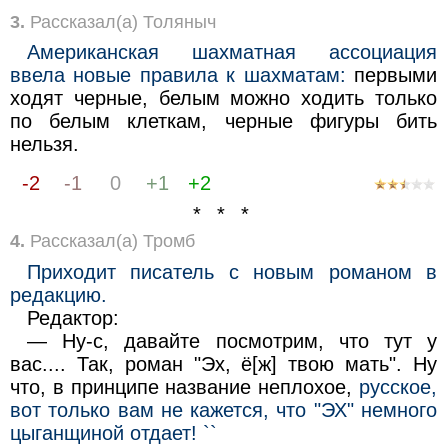
3.
Рассказал(а) Толяныч
Американская шахматная ассоциация
ввела новые правила к шахматам:
первыми
ходят черные, белым можно ходить только
по белым клеткам, черные фигуры бить
нельзя.
-2
-1
0
+1
+2
* * *
4.
Рассказал(а) Тромб
Приходит писатель с новым романом в
редакцию.
Редактор:
— Ну-с, давайте посмотрим, что тут у
вас.... Так, роман "Эх, ё[ж] твою мать". Ну
что, в принципе название неплохое,
русское,
вот только вам не кажется, что "ЭХ" немного
цыганщиной отдает! ``