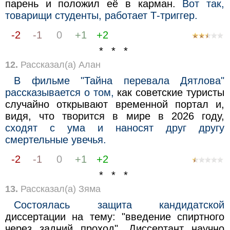
парень и положил её в карман.
Вот так,
товарищи студенты, работает Т-триггер.
-2
-1
0
+1
+2
* * *
12.
Рассказал(а) Алан
В фильме "Тайна перевала Дятлова"
рассказывается о том,
как советские туристы
случайно открывают временной портал и,
видя, что творится в мире в 2026 году,
сходят с ума и нанoсят друг другу
смeртельные увечья.
-2
-1
0
+1
+2
* * *
13.
Рассказал(а) Зяма
Состоялась защита кандидатской
диссертации на тему: "введение спиртного
через задний проход". Диссертант научно