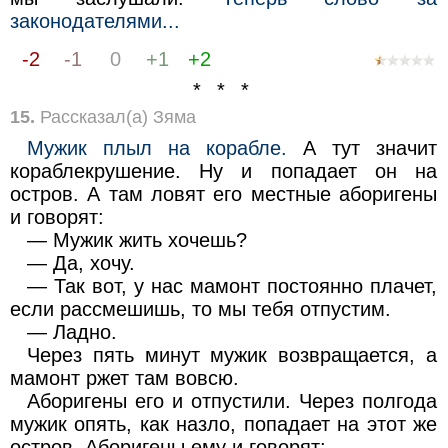
законодателями...
-2
-1
0
+1
+2
* * *
15.
Рассказал(а) Зяма
Мужик плыл на корабле.
А тут значит
кораблекрушение. Ну и попадает он на
остров. А там ловят его местные аборигены
и говорят:
— Мужик жить хочешь?
— Да, хочу.
— Так вот, у нас мамонт постоянно плачет,
если рассмешишь, то мы тебя отпустим.
— Ладно.
Через пять минут мужик возвращается, а
мамонт ржет там вовсю.
Аборигены его и отпустили. Через полгода
мужик опять, как назло, попадает на этот же
остров. Аборигены ему и говорят: