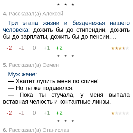
* * *
4.
Рассказал(а) Алексей
Три этапа жизни и безденежья нашего
человека:
дожить бы до стипендии, дожить
бы до зарплаты, дожить бы до пенсии….
-2
-1
0
+1
+2
* * *
5.
Рассказал(а) Семен
Муж жене:
— Хватит лупить меня по спине!
— Но ты же подавился.
— Пока ты стучала, у меня выпала
вставная челюсть и контактные линзы.
-2
-1
0
+1
+2
* * *
6.
Рассказал(а) Станислав