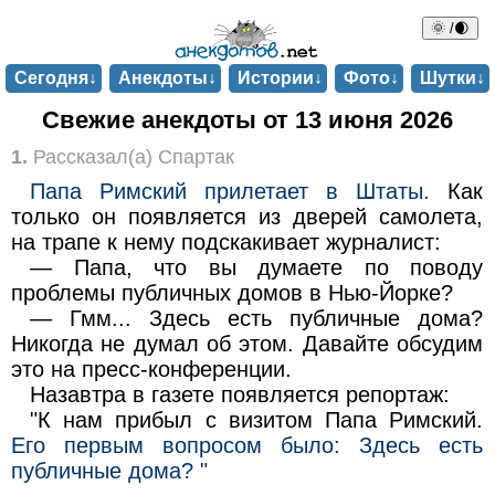
🌞 /🌒
Сегодня↓
Анекдоты↓
Истории↓
Фото↓
Шутки↓
Свежие анекдоты от 13 июня 2026
1.
Рассказал(а) Спартак
Папа Римский прилетает в Штаты.
Как
только он появляется из дверей самолета,
на трапе к нему подскакивает журналист:
— Папа, что вы думаете по поводу
проблемы публичных домов в Нью-Йорке?
— Гмм... Здесь есть публичные дома?
Никогда не думал об этом. Давайте обсудим
это на пресс-конференции.
Назавтра в газете появляется репортаж:
"К нам прибыл с визитом Папа Римский.
Его первым вопросом было: Здесь есть
публичные дома? "