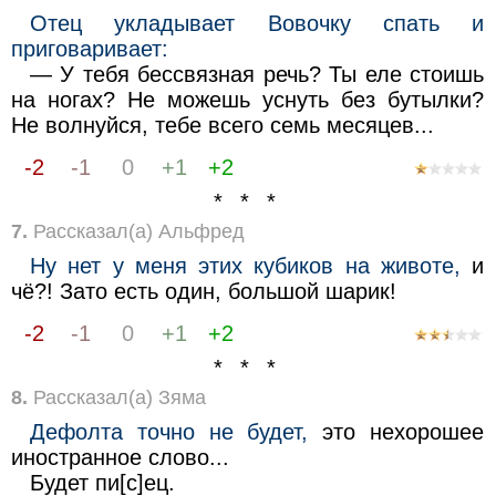
Отец укладывает Вовочку спать и
приговаривает:
— У тебя бессвязная речь? Ты еле стоишь
на ногах? Не можешь уснуть без бутылки?
Не волнуйся, тебе всего семь месяцев...
-2
-1
0
+1
+2
* * *
7.
Рассказал(а) Альфред
Ну нет у меня этих кубиков на животе,
и
чё?! Зато есть один, большой шарик!
-2
-1
0
+1
+2
* * *
8.
Рассказал(а) Зяма
Дефолта точно не будет,
это нехорошее
иностранное слово...
Будет пи[c]ец.