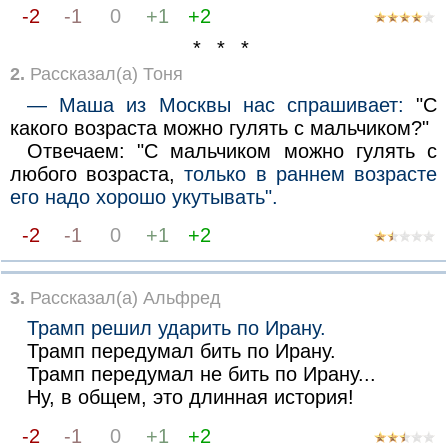
-2
-1
0
+1
+2
* * *
2.
Рассказал(а) Тоня
— Маша из Москвы нас спрашивает:
"С
какого возраста можно гулять с мальчиком?"
Отвечаем: "С мальчиком можно гулять с
любого возраста,
только в раннем возрасте
его надо хорошо укутывать".
-2
-1
0
+1
+2
3.
Рассказал(а) Альфред
Трамп решил ударить по Ирану.
Трамп передумал бить по Ирану.
Трамп передумал не бить по Ирану...
Ну, в общем, это длинная история!
-2
-1
0
+1
+2