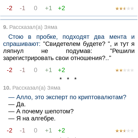
-2
-1
0
+1
+2
9.
Рассказал(а) Зяма
Стою в пробке, подходят два мента и
спрашивают:
"Свидетелем будете? ", и тут я
ляпнул не подумав: "Решили
зарегистрировать свои отношения?.."
-2
-1
0
+1
+2
* * *
10.
Рассказал(а) Зяма
— Алло, это эксперт по криптовалютам?
— Да.
— А почему шепотом?
— Я на алгебре.
-2
-1
0
+1
+2