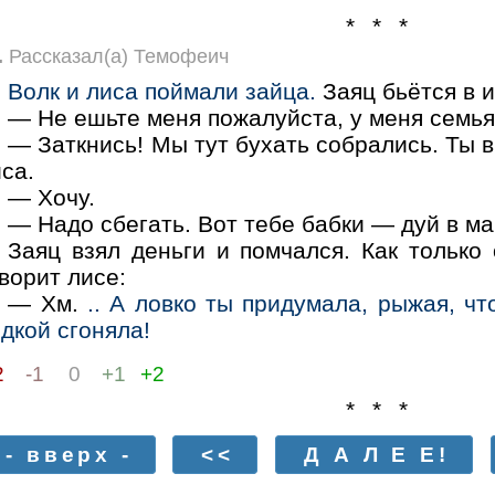
* * *
.
Рассказал(а) Темофеич
Волк и лиса поймали зайца.
Заяц бьётся в и
— Не ешьте меня пожалуйста, у меня семья,
— Заткнись! Мы тут бухать собрались. Ты 
са.
— Хочу.
— Надо сбегать. Вот тебе бабки — дуй в ма
Заяц взял деньги и помчался. Как только 
ворит лисе:
— Хм.
.. А ловко ты придумала, рыжая, ч
дкой сгоняла!
2
-1
0
+1
+2
* * *
- вверх -
<<
Д А Л Е Е!