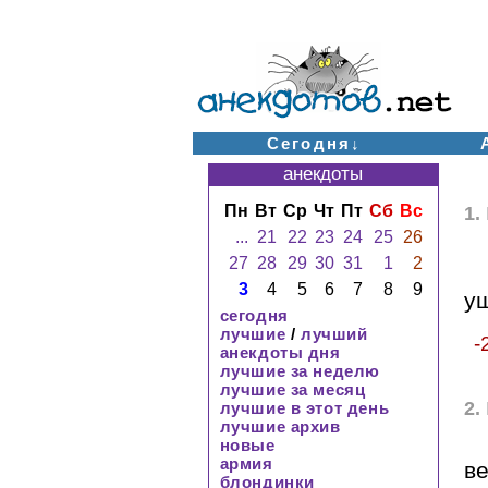
Сегодня↓
анекдоты
Пн
Вт
Ср
Чт
Пт
Сб
Вс
1.
...
21
22
23
24
25
26
27
28
29
30
31
1
2
3
4
5
6
7
8
9
у
сегодня
лучшие
/
лучший
-
анекдоты дня
лучшие за неделю
лучшие за месяц
2.
лучшие в этот день
лучшие архив
новые
армия
ве
блондинки