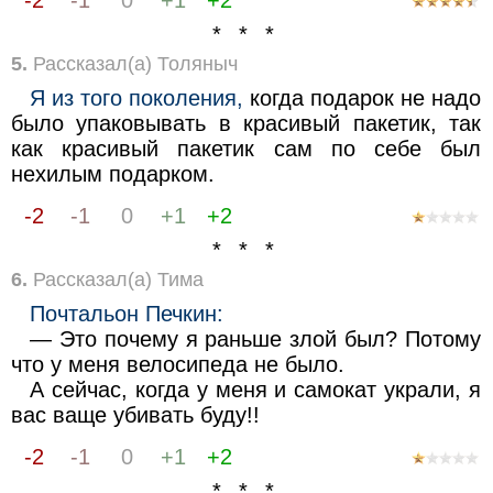
-2
-1
0
+1
+2
* * *
5.
Рассказал(а) Толяныч
Я из того поколения,
когда подарок не надо
было упаковывать в красивый пакетик, так
как красивый пакетик сам по себе был
нехилым подарком.
-2
-1
0
+1
+2
* * *
6.
Рассказал(а) Тима
Почтальон Печкин:
— Это почему я раньше злой был? Потому
что у меня велосипеда не было.
А сейчас, когда у меня и самокат украли, я
вас ваще убивать буду!!
-2
-1
0
+1
+2
* * *