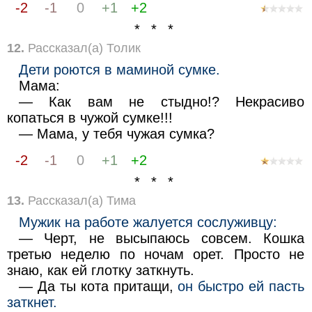
-2
-1
0
+1
+2
* * *
12.
Рассказал(а) Толик
Дети роются в маминой сумке.
Мама:
— Как вам не стыдно!? Некрасиво
копаться в чужой сумке!!!
— Мама, у тебя чужая сумка?
-2
-1
0
+1
+2
* * *
13.
Рассказал(а) Тима
Мужик на работе жалуется сослуживцу:
— Черт, не высыпаюсь совсем. Кошка
третью неделю по ночам орет. Просто не
знаю, как ей глотку заткнуть.
— Да ты кота притащи,
он быстро ей пасть
заткнет.