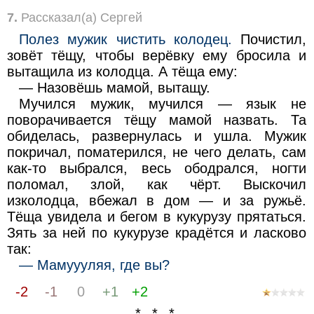
7.
Рассказал(а) Сергей
Полез мужик чистить колодец.
Почистил,
зовёт тёщу, чтобы верёвку ему бросила и
вытащила из колодца. А тёща ему:
— Назовёшь мамой, вытащу.
Мучился мужик, мучился — язык не
поворачивается тёщу мамой назвать. Та
обиделась, развернулась и ушла. Мужик
покричал, поматерился, не чего делать, сам
как-то выбрался, весь ободрался, ногти
поломал, злой, как чёрт. Выскочил
изколодца, вбежал в дом — и за ружьё.
Тёща увидела и бегом в кукурузу прятаться.
Зять за ней по кукурузе крадётся и ласково
так:
— Мамуууляя, где вы?
-2
-1
0
+1
+2
* * *