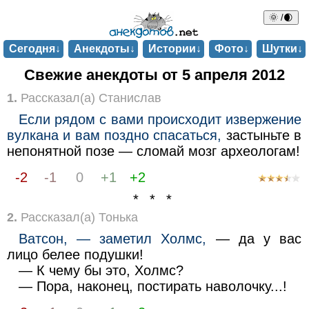
🌞 /🌒
Сегодня↓
Анекдоты↓
Истории↓
Фото↓
Шутки↓
Свежие анекдоты от 5 апреля 2012
1.
Рассказал(а) Станислав
Если рядом с вами происходит извержение
вулкана и вам поздно спасаться,
застыньте в
непонятной позе — сломай мозг археологам!
-2
-1
0
+1
+2
* * *
2.
Рассказал(а) Тонька
Ватсон, — заметил Холмс,
— да у вас
лицо белее подушки!
— К чему бы это, Холмс?
— Пора, наконец, постирать наволочку...!