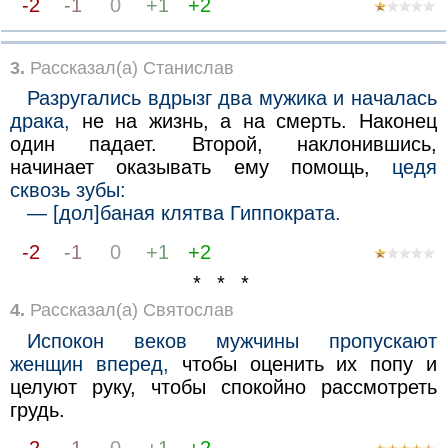
-2
-1
0
+1
+2
3.
Рассказал(а) Станислав
Разругались вдрызг два мужика и началась
драка,
не на жизнь, а на смерть. Наконец
один падает. Второй, наклонившись,
начинает оказывать ему помощь,
цедя
сквозь зубы:
— [дол]баная клятва Гиппократа.
-2
-1
0
+1
+2
* * *
4.
Рассказал(а) Святослав
Испокон веков мужчины пропускают
женщин вперед,
чтобы оценить их попу и
целуют руку, чтобы спокойно рассмотреть
грудь.