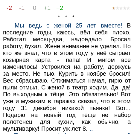
-2
-1
0
+1
+2
* * *
- Мы ведь с женой 25 лет вместе!
В
последние годы, каюсь, вёл себя плохо.
Работал месяц-два, надоедало. Бросал
работу, бухал. Жене внимание не уделял. Но
кто же знал, что в этом году у неё сыграет
козырная карта - папа! И мигом всё
изменилось! Устроился на работу, держусь
за место. Не пью. Курить в ноябре бросил!
Вес сбрасываю. Отжиматься начал, гирю от
пыли отмыл. С женой в театр ходим. Да, да!
По выходным к тёще. Это обязательно! Вот
уже и мужикам в гаражах сказал, что в этом
году 31 декабря никакой пьянки! Вот...
Подарю на новый год тёще не набор
полотенец для кухни, как обычно, а
мультиварку! Просит уж лет 8.
..