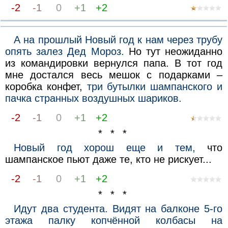
-2
-1
0
+1
+2
А на прошлый Новый год к нам через трубу
опять залез Дед Мороз.
Но тут неожиданно
из командировки вернулся папа. В тот год
мне достался весь мешок с подарками –
коробка конфет,
три бутылки шампанского и
пачка странных воздушных шариков.
-2
-1
0
+1
+2
* * *
Новый год хорош еще и тем,
что
шампанское пьют даже те, кто не рискует...
-2
-1
0
+1
+2
* * *
Идут два студента. Видят на балконе 5-го
этажа палку копчённой колбасы на