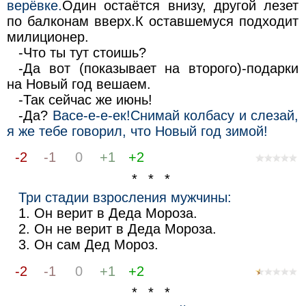
верёвке.
Один остаётся внизу, другой лезет
по балконам вверх.К оставшемуся подходит
милиционер.
-Что ты тут стоишь?
-Да вот (показывает на второго)-подарки
на Новый год вешаем.
-Так сейчас же июнь!
-Да?
Васе-е-е-ек!Снимай колбасу и слезай,
я же тебе говорил, что Новый год зимой!
-2
-1
0
+1
+2
* * *
Три стадии взросления мужчины:
1. Он верит в Деда Мороза.
2. Он не верит в Деда Мороза.
3. Он сам Дед Мороз.
-2
-1
0
+1
+2
* * *