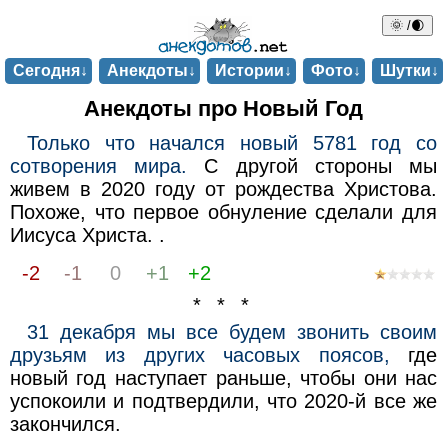
🌞 /🌒
Сегодня↓
Анекдоты↓
Истории↓
Фото↓
Шутки↓
Анекдоты про Новый Год
Только что начался новый 5781 год со
сотворения мира.
С другой стороны мы
живем в 2020 году от рождества Христова.
Похоже, что первое обнуление сделали для
Иисуса Христа. .
-2
-1
0
+1
+2
* * *
31 декабря мы все будем звонить своим
друзьям из других часовых поясов,
где
новый год наступает раньше, чтобы они нас
успокоили и подтвердили, что 2020-й все же
закончился.