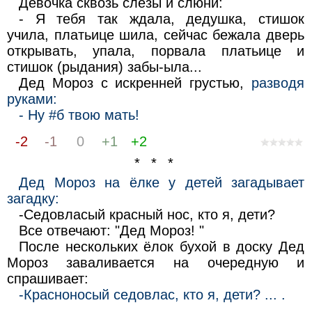
Девочка сквозь слезы и слюни:
- Я тебя так ждала, дедушка, стишок
учила, платьице шила, сейчас бежала дверь
открывать, упала, порвала платьице и
стишок (рыдания) забы-ыла...
Дед Мороз с искренней грустью,
разводя
руками:
- Ну #б твою мать!
-2
-1
0
+1
+2
* * *
Дед Мороз на ёлке у детей загадывает
загадку:
-Седовласый красный нос, кто я, дети?
Все отвечают: "Дед Мороз! "
После нескольких ёлок бухой в доску Дед
Мороз заваливается на очередную и
спрашивает:
-Красноносый седовлас, кто я, дети? ... .