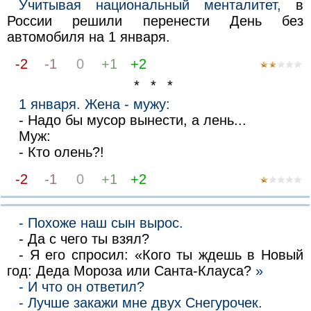
Учитывая национальный менталитет,
в
России решили перенести День без
автомобиля на 1 января.
-2
-1
0
+1
+2
* * *
1 января. Жена - мужу:
- Надо бы мусор вынести, а лень...
Муж:
- Кто олень?!
-2
-1
0
+1
+2
- Похоже наш сын вырос.
- Да с чего ты взял?
- Я его спросил: «Кого ты ждешь в Новый
год: Деда Мороза или Санта-Клауса?
»
- И что он ответил?
- Лучше закажи мне двух Снегурочек.